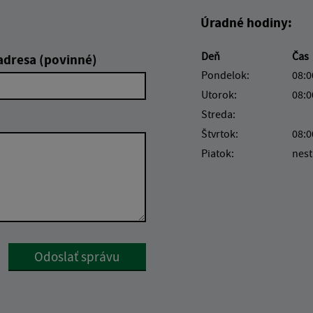
Úradné hodiny:
Deň
Čas
adresa (povinné)
Pondelok:
08:0
Utorok:
08:0
Streda:
Štvrtok:
08:0
Piatok:
nest
Google reCaptcha Response
Odoslať správu