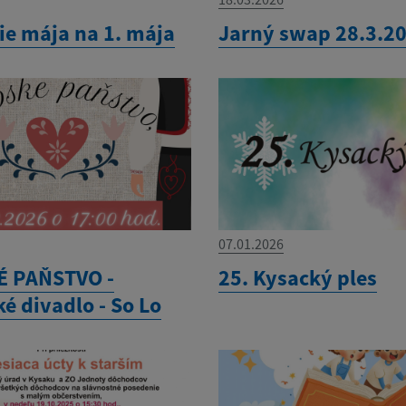
ie mája na 1. mája
Jarný swap 28.3.2
07.01.2026
 PAŇSTVO -
25. Kysacký ples
é divadlo - So Lo