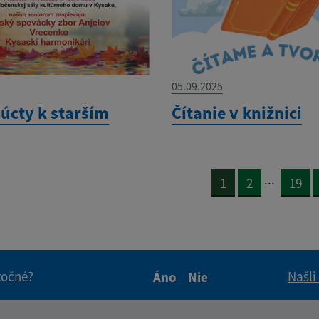
05.09.2025
 úcty k starším
Čítanie v knižnici
...
1
2
19
itočné?
Našli
Áno
Nie
Boli tieto informácie pre 
Boli tieto informáci