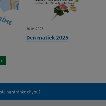
30.04.2025
Deň matiek 2025
>
 ste na stránke chybu?
vás užitočné?
e pre vás užitočné?