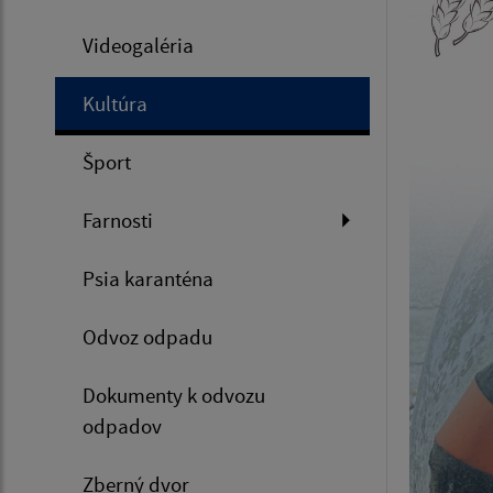
Videogaléria
Kultúra
Šport
Farnosti
Psia karanténa
Odvoz odpadu
Dokumenty k odvozu
odpadov
Zberný dvor