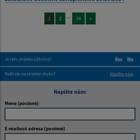
...
1
2
34
>
Je táto stránka užitočná?
Áno
Nie
Boli tieto 
Boli 
Našli ste na stránke chybu?
Napíšte nám
Napíšte nám:
Meno (povinné)
E-mailová adresa (povinné)