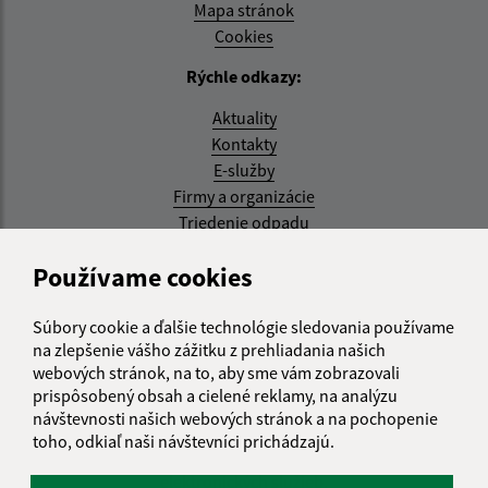
Mapa stránok
Cookies
Rýchle odkazy:
Aktuality
Kontakty
E-služby
Firmy a organizácie
Triedenie odpadu
Aktualizované:
Používame cookies
07.08.2026 08:20 hod.
Súbory cookie a ďalšie technológie sledovania používame
RSS
na zlepšenie vášho zážitku z prehliadania našich
webových stránok, na to, aby sme vám zobrazovali
Správca obsahu:
prispôsobený obsah a cielené reklamy, na analýzu
návštevnosti našich webových stránok a na pochopenie
Správca obsahu je Obec Kysak.
toho, odkiaľ naši návštevníci prichádzajú.
Vytvorené v súlade s
Jednotným dizajn manuálom
elektronických služieb.