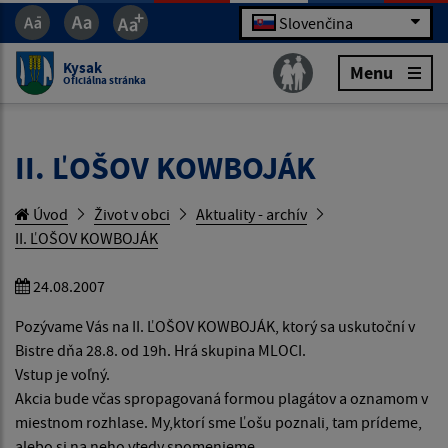
Slovenčina
Kysak
Menu
Oficiálna stránka
II. ĽOŠOV KOWBOJÁK
Úvod
Život v obci
Aktuality - archív
II. ĽOŠOV KOWBOJÁK
24.08.2007
Pozývame Vás na II. ĽOŠOV KOWBOJÁK, ktorý sa uskutoční v
Bistre dňa 28.8. od 19h. Hrá skupina MLOCI.
Vstup je voľný.
Akcia bude včas spropagovaná formou plagátov a oznamom v
miestnom rozhlase. My,ktorí sme Ľošu poznali, tam prídeme,
alebo si na neho vtedy spomenieme.