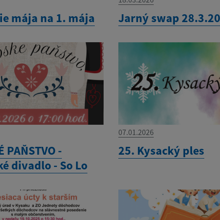
ie mája na 1. mája
Jarný swap 28.3.2
07.01.2026
 PAŇSTVO -
25. Kysacký ples
é divadlo - So Lo