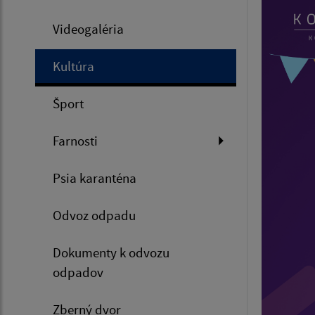
Videogaléria
Kultúra
Šport
Farnosti
Psia karanténa
Odvoz odpadu
Dokumenty k odvozu
odpadov
Zberný dvor