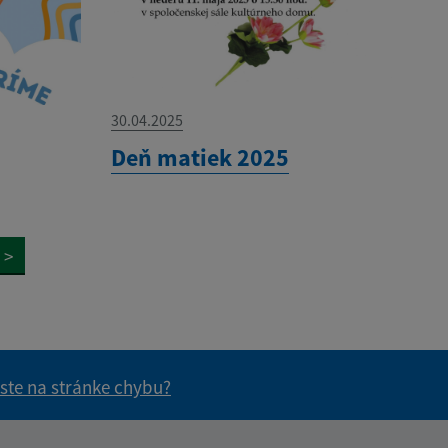
30.04.2025
Deň matiek 2025
>
 ste na stránke chybu?
vás užitočné?
e pre vás užitočné?