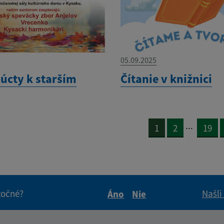
05.09.2025
 úcty k starším
Čítanie v knižnici
...
1
2
19
itočné?
Našli
Áno
Nie
Boli tieto informácie pre 
Boli tieto informáci