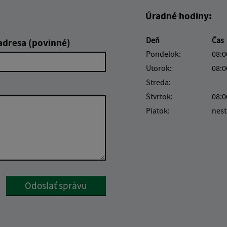
Úradné hodiny:
Deň
Čas
adresa (povinné)
Pondelok:
08:0
Utorok:
08:0
Streda:
Štvrtok:
08:0
Piatok:
nest
Google reCaptcha Response
Odoslať správu