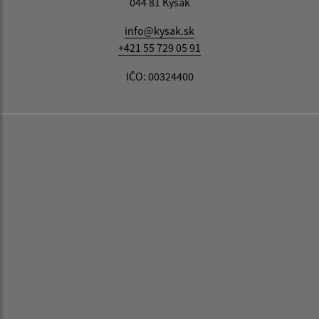
044 81 Kysak
info@kysak.sk
+421 55 729 05 91
IČO: 00324400