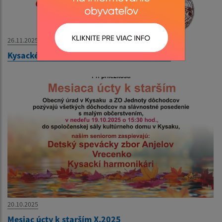
26.11.2025
Kysacké vianočné trhy a adventný koncert
20.10.2025
Mesiac úcty k starším X.2025