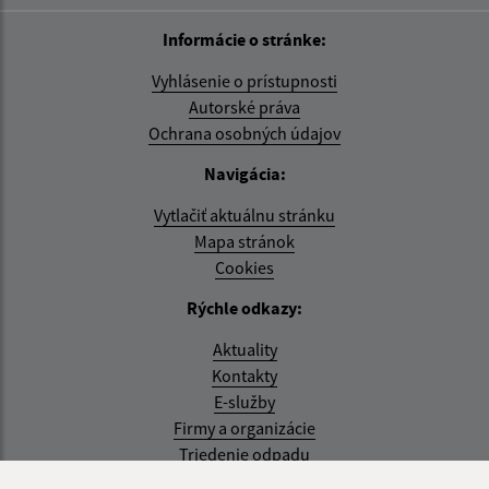
Informácie o stránke:
Vyhlásenie o prístupnosti
Autorské práva
Ochrana osobných údajov
Navigácia:
Vytlačiť aktuálnu stránku
Mapa stránok
Cookies
Rýchle odkazy:
Aktuality
Kontakty
E-služby
Firmy a organizácie
Triedenie odpadu