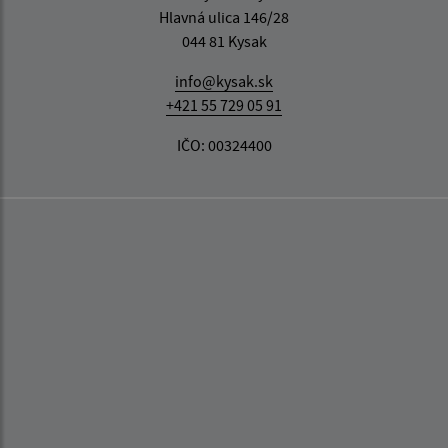
Hlavná ulica 146/28
044 81 Kysak
info@kysak.sk
+421 55 729 05 91
IČO: 00324400