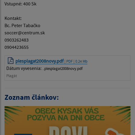
Vstupné: 400 Sk
Kontakt:
Bc. Peter Tabačko
soccer@centrum.sk
0903262483
0904423655
plesplagat2008novy.pdf
| PDF | 0.24 Mb
Dátum vyvesenia:
..plesplagat2008novy.pdf
Plagát
Zoznam článkov: