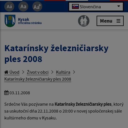
Slovenčina
Kysak
Menu
Oficiálna stránka
Katarínsky železničiarsky
ples 2008
Úvod
Život v obci
Kultúra
Katarínsky železničiarsky ples 2008
03.11.2008
Srdečne Vás pozývame na
Katarínsky železničiarsky ples
, ktorý
sa uskutoční dňa 22.11.2008 o 20:00 v novej spoločenskej sále
kultúrneho domu v Kysaku.