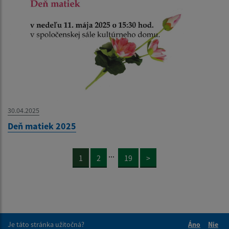
30.04.2025
Deň matiek 2025
...
1
2
19
>
Je táto stránka užitočná?
Áno
Nie