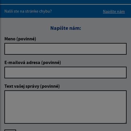
Boli tieto 
Boli 
Našli ste na stránke chybu?
Napíšte nám
Napíšte nám:
Meno (povinné)
E-mailová adresa (povinné)
Text vašej správy (povinné)