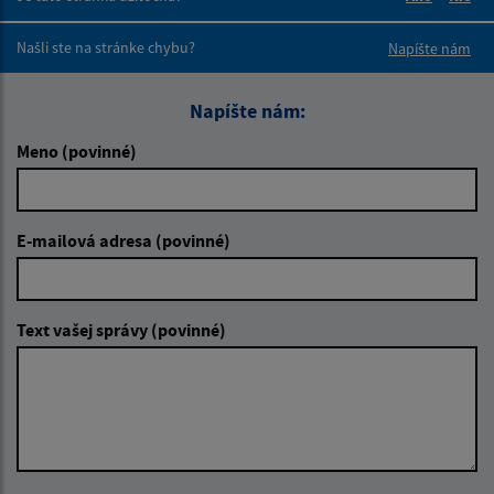
Boli tieto 
Boli 
Našli ste na stránke chybu?
Napíšte nám
Napíšte nám:
Meno (povinné)
E-mailová adresa (povinné)
Text vašej správy (povinné)