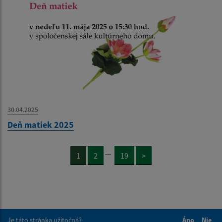
30.04.2025
Deň matiek 2025
...
1
2
19
>
Je táto stránka užitočná?
Áno
Nie