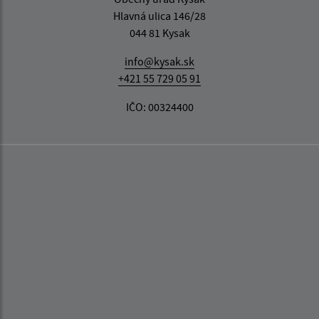
Hlavná ulica 146/28
044 81 Kysak
info@kysak.sk
+421 55 729 05 91
IČO: 00324400