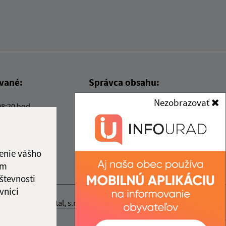
ované:
Správca obsahu:
Nezobrazovať
08:20 hod.
Správca obsahu je Obec Kysak.
Vytvorené v súlade s
Jednotným
dizajn manuálom elektronických
služieb.
enie vášho
ám
števnosti
vníci
nosť webex.digital, s.r.o.