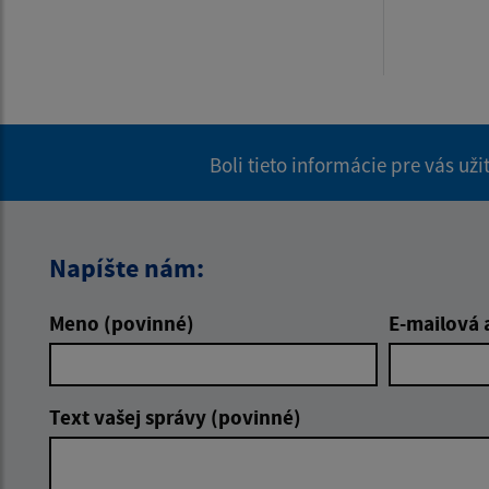
Boli tieto informácie pre vás už
Napíšte nám:
Meno (povinné)
E-mailová 
Text vašej správy (povinné)