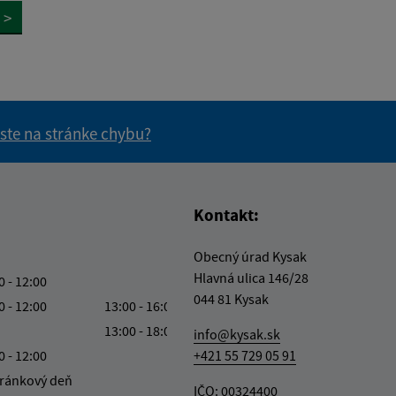
>
 ste na stránke chybu?
vás užitočné?
e pre vás užitočné?
Kontakt:
Obecný úrad Kysak
Hlavná ulica 146/28
0 - 12:00
044 81 Kysak
0 - 12:00
13:00 - 16:00
13:00 - 18:00
info@kysak.sk
0 - 12:00
+421 55 729 05 91
ránkový deň
IČO: 00324400