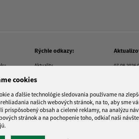
Rýchle odkazy:
Aktualiz
nku
Aktuality
07.08.2026 
Kontakty
RSS
ame cookies
E-služby
Firmy a organizácie
okie a ďalšie technológie sledovania používame na zlepš
Triedenie odpadu
 prehliadania našich webových stránok, na to, aby sme v
li prispôsobený obsah a cielené reklamy, na analýzu náv
bových stránok a na pochopenie toho, odkiaľ naši návšte
jú.
webex.digital, s.r.o.
domény
registrácia domény
spoloč