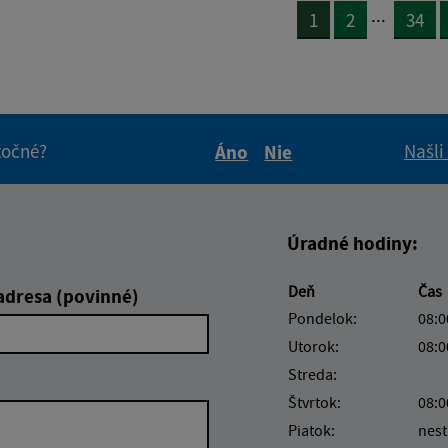
...
1
2
34
itočné?
Našli
Áno
Nie
Boli tieto informácie pre 
Boli tieto informáci
Úradné hodiny:
Deň
Čas
adresa (povinné)
Pondelok:
08:0
Utorok:
08:0
Streda:
Štvrtok:
08:0
Piatok:
nest