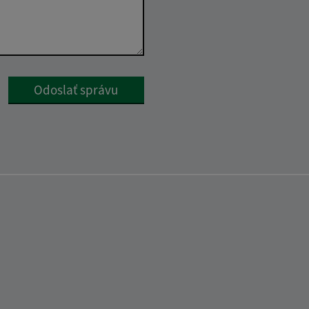
Google reCaptcha Response
Odoslať správu