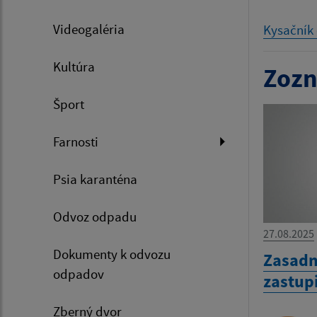
Videogaléria
Kysačník 
Kultúra
Zozn
Šport
Farnosti
Psia karanténa
Odvoz odpadu
27.08.2025
Dokumenty k odvozu
Zasadn
odpadov
zastup
Zberný dvor