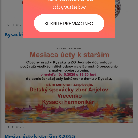
26.11.2025
Kysacké vianočné trhy a adventný koncert
20.10.2025
Mesiac úcty k starším X.2025