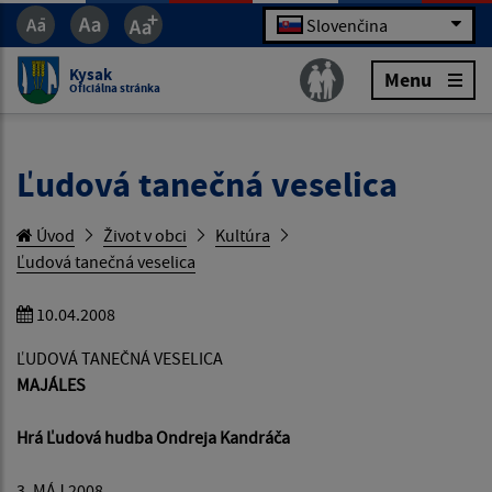
Slovenčina
Kysak
Menu
Oficiálna stránka
Ľudová tanečná veselica
Úvod
Život v obci
Kultúra
Ľudová tanečná veselica
10.04.2008
ĽUDOVÁ TANEČNÁ VESELICA
MAJÁLES
Hrá Ľudová hudba Ondreja Kandráča
3. MÁJ 2008