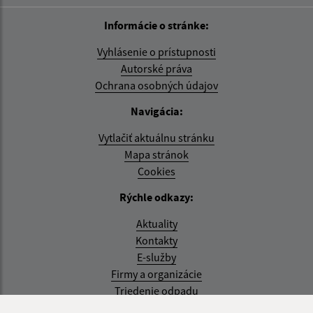
Informácie o stránke:
Vyhlásenie o prístupnosti
Autorské práva
Ochrana osobných údajov
Navigácia:
Vytlačiť aktuálnu stránku
Mapa stránok
Cookies
Rýchle odkazy:
Aktuality
Kontakty
E-služby
Firmy a organizácie
Triedenie odpadu