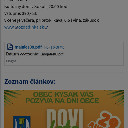
Kultúrny dom v Sokoli, 20.00 hod.
Vstupné: 390,- Sk
v cene je večera, prípitok, káva, 0,5 l vína, zákusok
www.
ozdedinka.sk
majales08.pdf
| PDF | 0.08 Mb
Dátum vyvesenia:
..majales08.pdf
Plagát
Zoznam článkov: