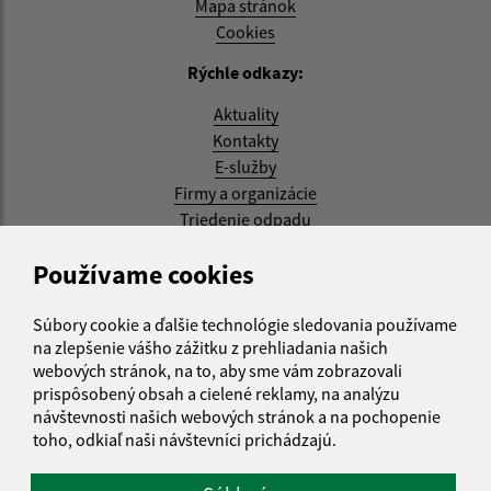
Mapa stránok
Cookies
Rýchle odkazy:
Aktuality
Kontakty
E-služby
Firmy a organizácie
Triedenie odpadu
Aktualizované:
Používame cookies
07.08.2026 08:20 hod.
Súbory cookie a ďalšie technológie sledovania používame
RSS
na zlepšenie vášho zážitku z prehliadania našich
webových stránok, na to, aby sme vám zobrazovali
Správca obsahu:
prispôsobený obsah a cielené reklamy, na analýzu
návštevnosti našich webových stránok a na pochopenie
Správca obsahu je Obec Kysak.
toho, odkiaľ naši návštevníci prichádzajú.
Vytvorené v súlade s
Jednotným dizajn manuálom
elektronických služieb.