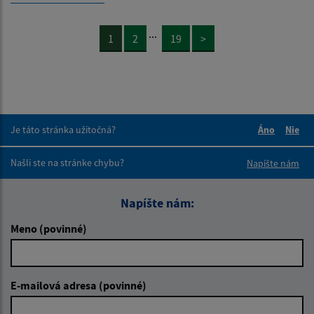
...
1
2
19
>
Je táto stránka užitočná?
Áno
Nie
Boli tieto 
Boli 
Našli ste na stránke chybu?
Napíšte nám
Napíšte nám:
Meno (povinné)
E-mailová adresa (povinné)