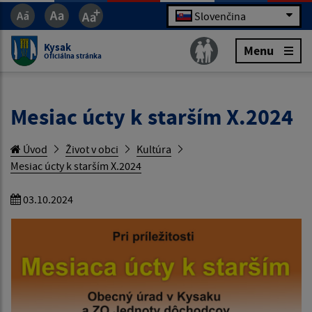
Slovenčina
Kysak
Menu
Oficiálna stránka
Mesiac úcty k starším X.2024
Úvod
Život v obci
Kultúra
Mesiac úcty k starším X.2024
03.10.2024