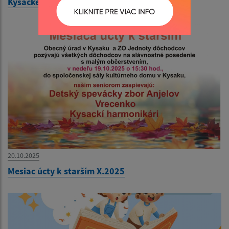
Kysacké vianočné trhy a adventný koncert
20.10.2025
Mesiac úcty k starším X.2025