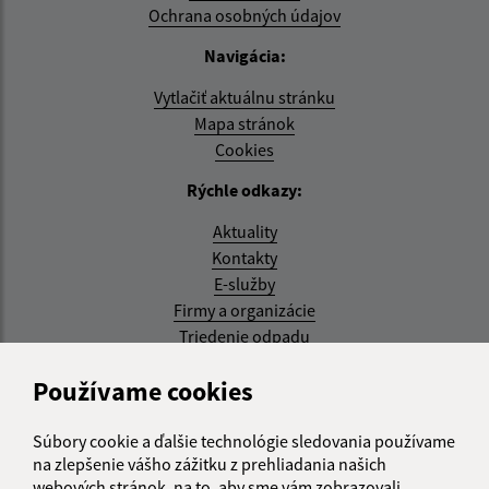
Ochrana osobných údajov
Navigácia:
Vytlačiť aktuálnu stránku
Mapa stránok
Cookies
Rýchle odkazy:
Aktuality
Kontakty
E-služby
Firmy a organizácie
Triedenie odpadu
Aktualizované:
Používame cookies
07.08.2026 08:20 hod.
Súbory cookie a ďalšie technológie sledovania používame
RSS
na zlepšenie vášho zážitku z prehliadania našich
webových stránok, na to, aby sme vám zobrazovali