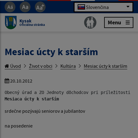
Slovenčina
Kysak
Menu
Oficiálna stránka
Mesiac úcty k starším
Úvod
Život v obci
Kultúra
Mesiac úcty k starším
20.10.2012
Obecný úrad a ZO Jednoty dôchodcov pri príležitosti 
Mesiaca úcty k starším 
srdečne pozývajú seniorov a jubilantov
na posedenie