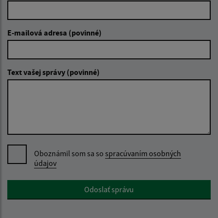
E-mailová adresa (povinné)
Text vašej správy (povinné)
Oboznámil som sa so
spracúvaním osobných
údajov
Google reCaptcha Response
Odoslať správu