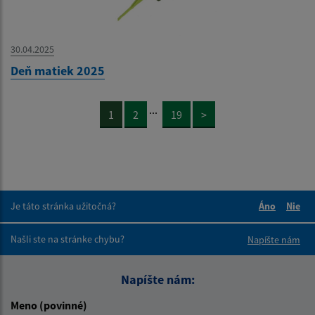
30.04.2025
Deň matiek 2025
...
1
2
19
>
Je táto stránka užitočná?
Áno
Nie
Boli tieto 
Boli 
Našli ste na stránke chybu?
Napíšte nám
Napíšte nám:
Meno (povinné)