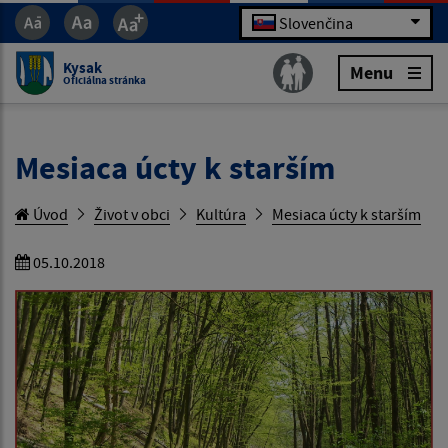
Slovenčina
Kysak
Menu
Oficiálna stránka
Mesiaca úcty k starším
Úvod
Život v obci
Kultúra
Mesiaca úcty k starším
05.10.2018