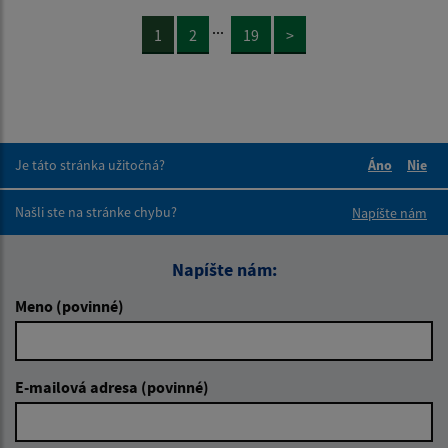
...
1
2
19
>
Je táto stránka užitočná?
Áno
Nie
Boli tieto 
Boli 
Našli ste na stránke chybu?
Napíšte nám
Napíšte nám:
Meno (povinné)
E-mailová adresa (povinné)