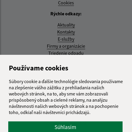
Cookies
Rýchle odkazy:
Aktuality
Kontakty
E-služby
Firmy a organizácie
Triedenie odpadu
Aktualizované:
Používame cookies
07.08.2026 08:20 hod.
Súbory cookie a ďalšie technológie sledovania používame
RSS
na zlepšenie vášho zážitku z prehliadania našich
webových stránok, na to, aby sme vám zobrazovali
Správca obsahu:
prispôsobený obsah a cielené reklamy, na analýzu
návštevnosti našich webových stránok a na pochopenie
Správca obsahu je Obec Kysak.
toho, odkiaľ naši návštevníci prichádzajú.
Vytvorené v súlade s
Jednotným dizajn manuálom
elektronických služieb.
Súhlasím