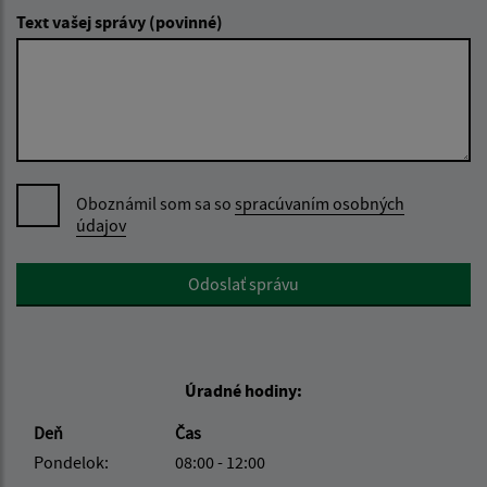
Text vašej správy (povinné)
Oboznámil som sa so
spracúvaním osobných
údajov
Google reCaptcha Response
Odoslať správu
Úradné hodiny:
Deň
Čas
Pondelok:
08:00 - 12:00