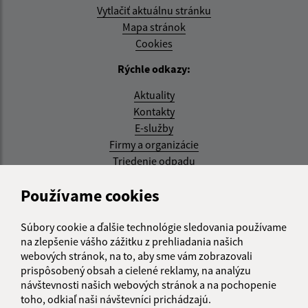
Vytlačiť aktuálnu stránku
Mapa stránok
Cookies
Rýchle odkazy:
Aktuality
Kontakty
E-služby
Firmy a organizácie
Triedenie odpadu
Aktualizované:
Používame cookies
07.08.2026 08:20 hod.
Súbory cookie a ďalšie technológie sledovania používame
RSS
na zlepšenie vášho zážitku z prehliadania našich
webových stránok, na to, aby sme vám zobrazovali
Správca obsahu:
prispôsobený obsah a cielené reklamy, na analýzu
návštevnosti našich webových stránok a na pochopenie
Správca obsahu je Obec Kysak.
toho, odkiaľ naši návštevníci prichádzajú.