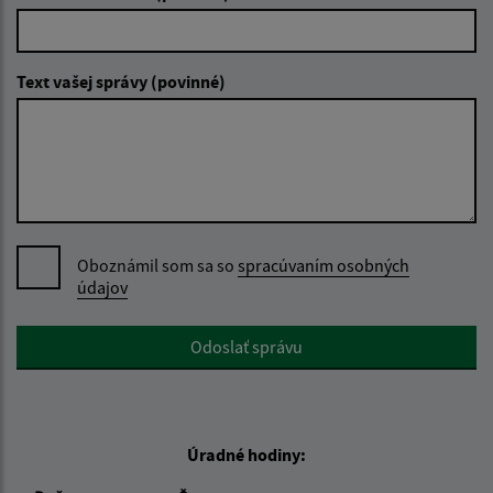
Text vašej správy (povinné)
Oboznámil som sa so
spracúvaním osobných
údajov
Google reCaptcha Response
Odoslať správu
Úradné hodiny: