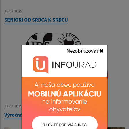
26.08.2025
SENIORI OD SRDCA K SRDCU
Nezobrazovať
12.03.2025
Výročná členská schôdza 27.02.2025