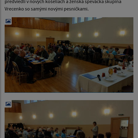
predviedli v nových košeliach a ženská spevácka skupina
Vrecenko so samými novými pesničkami.