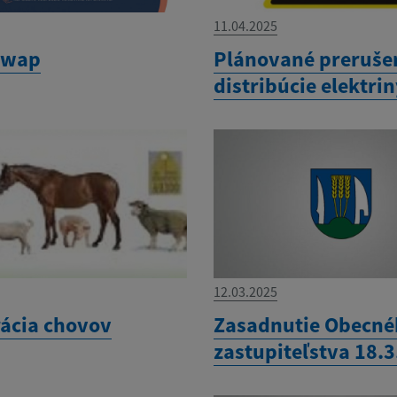
11.04.2025
swap
Plánované preruše
distribúcie elektri
12.03.2025
rácia chovov
Zasadnutie Obecn
zastupiteľstva 18.