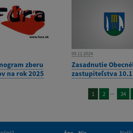
09.12.2024
nogram zberu
Zasadnutie Obecn
v na rok 2025
zastupiteľstva 10.
...
1
2
34
itočné?
Našli