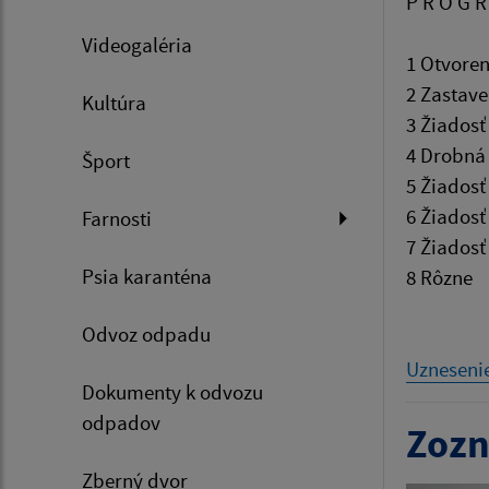
P R O G R
Videogaléria
1 Otvoren
2 Zastave
Kultúra
3 Žiadosť
4 Drobná 
Šport
5 Žiadosť
6 Žiadosť
Farnosti
7 Žiadosť
Psia karanténa
8 Rôzne
Odvoz odpadu
Uzneseni
Dokumenty k odvozu
odpadov
Zozn
Zberný dvor