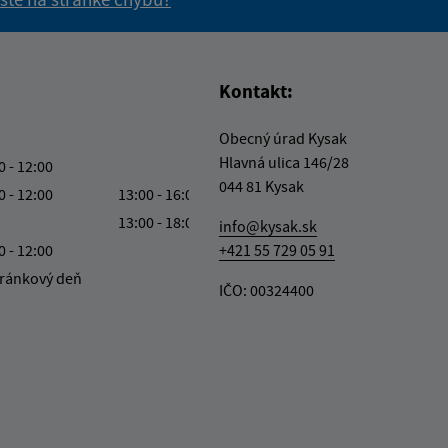
vás užitočné?
e pre vás užitočné?
Kontakt:
Obecný úrad Kysak
Hlavná ulica 146/28
0 - 12:00
044 81 Kysak
0 - 12:00
13:00 - 16:00
13:00 - 18:00
info@kysak.sk
0 - 12:00
+421 55 729 05 91
ránkový deň
IČO: 00324400