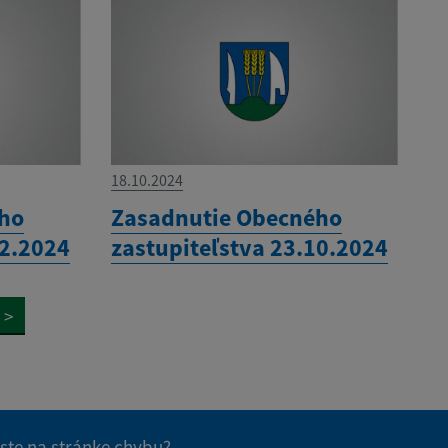
18.10.2024
ého
Zasadnutie Obecného
12.2024
zastupiteľstva 23.10.2024
>
 ste na stránke chybu?