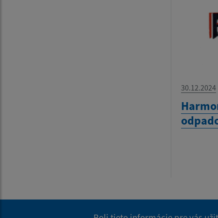
30.12.2024
Harmo
odpado
Boli tieto informácie pre vás už