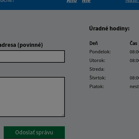
Áno
Nie
Boli tieto informácie pre 
Boli tieto informáci
Úradné hodiny:
Deň
Čas
adresa (povinné)
Pondelok:
08:0
Utorok:
08:0
Streda:
Štvrtok:
08:0
Piatok:
nest
Google reCaptcha Response
Odoslať správu