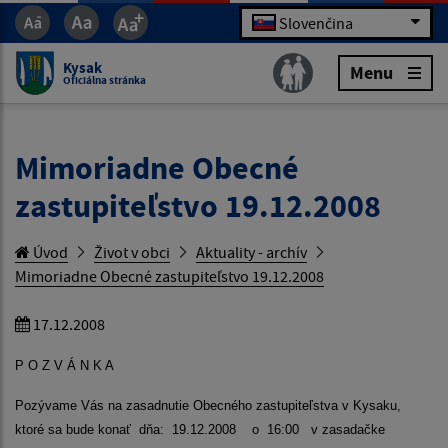
Slovenčina
Kysak
Menu
Oficiálna stránka
Mimoriadne Obecné
zastupiteľstvo 19.12.2008
Úvod
Život v obci
Aktuality - archív
Mimoriadne Obecné zastupiteľstvo 19.12.2008
17.12.2008
P O Z V Á N K A
Pozývame Vás na zasadnutie Obecného zastupiteľstva v Kysaku,
ktoré sa bude konať
dňa:
19.12.2008
o
16:00
v zasadačke