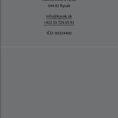
044 81 Kysak
info@kysak.sk
+421 55 729 05 91
IČO: 00324400