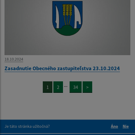
18.10.2024
Zasadnutie Obecného zastupiteľstva 23.10.2024
...
1
2
34
>
Je táto stránka užitočná?
Áno
Nie
Boli tieto 
Boli 