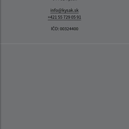
info@kysak.sk
+421 55 729 05 91
IČO: 00324400