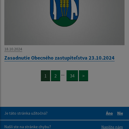
18.10.2024
Zasadnutie Obecného zastupiteľstva 23.10.2024
...
1
2
34
>
Je táto stránka užitočná?
Áno
Nie
Boli tieto 
Boli 
Našli ste na stránke chybu?
Napíšte nám