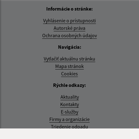
Informácie o stránke:
Vyhlásenie o prístupnosti
Autorské práva
Ochrana osobných údajov
Navigácia:
Vytlačiť aktuálnu stránku
Mapa stránok
Cookies
Rýchle odkazy:
Aktuality
Kontakty
E-služby
Firmy a organizácie
Triedenie odpadu
Aktualizované: