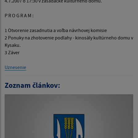
4.7.2007 o 17:30 v zasadačke kultúrneho domu.
P R O G R A M :
1 Otvorenie zasadnutia a voľba návrhovej komisie
2 Ponuky na zhotovenie podlahy - kinosály kultúrneho domu v
Kysaku.
3 Záver
Uznesenie
Zoznam článkov: