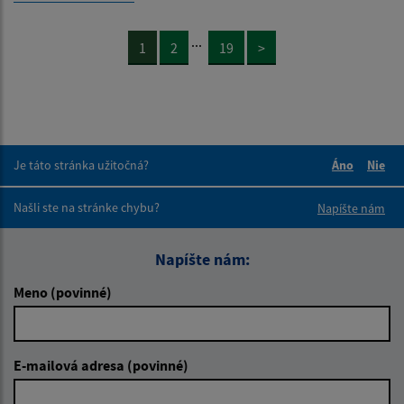
...
1
2
19
>
Je táto stránka užitočná?
Áno
Nie
Boli tieto 
Boli 
Našli ste na stránke chybu?
Napíšte nám
Napíšte nám:
Meno (povinné)
E-mailová adresa (povinné)