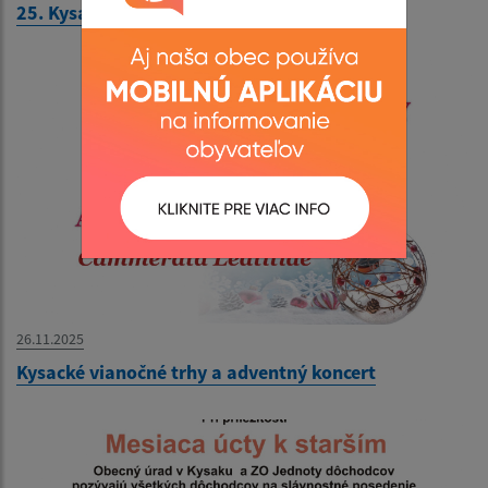
25. Kysacký ples
26.11.2025
Kysacké vianočné trhy a adventný koncert