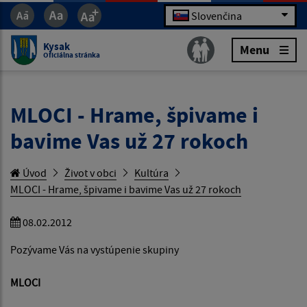
Slovenčina
Kysak
Menu
Oficiálna stránka
MLOCI - Hrame, špivame i
bavime Vas už 27 rokoch
Úvod
Život v obci
Kultúra
MLOCI - Hrame, špivame i bavime Vas už 27 rokoch
08.02.2012
Pozývame Vás na vystúpenie skupiny
MLOCI