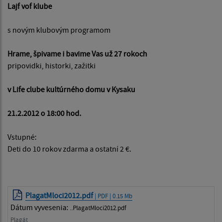
Lajf vof klube
s novým klubovým programom
Hrame, špivame i bavime Vas už 27 rokoch
pripovidki, historki, zažitki
v Life clube kultúrného domu v Kysaku
21.2.2012 o 18:00 hod.
Vstupné:
Deti do 10 rokov zdarma a ostatní 2 €.
PlagatMloci2012.pdf
| PDF | 0.15 Mb
Dátum vyvesenia:
..PlagatMloci2012.pdf
Plagát