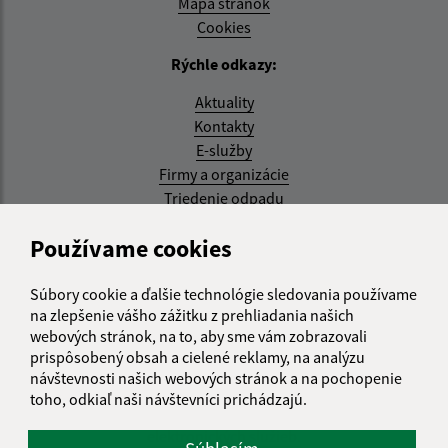
Mapa stránok
Cookies
Rýchle odkazy:
Aktuality
Kontakty
E-služby
Firmy a organizácie
Triedenie odpadu
Aktualizované:
Používame cookies
05.08.2026 17:48 hod.
Súbory cookie a ďalšie technológie sledovania používame
RSS
na zlepšenie vášho zážitku z prehliadania našich
webových stránok, na to, aby sme vám zobrazovali
Správca obsahu:
prispôsobený obsah a cielené reklamy, na analýzu
návštevnosti našich webových stránok a na pochopenie
Správca obsahu je Obec Kysak.
toho, odkiaľ naši návštevníci prichádzajú.
Vytvorené v súlade s
Jednotným dizajn manuálom
elektronických služieb.