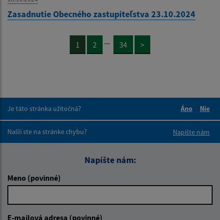
Zasadnutie Obecného zastupiteľstva 23.10.2024
...
1
2
34
>
Je táto stránka užitočná?
Áno
Nie
Boli tieto 
Boli 
Našli ste na stránke chybu?
Napíšte nám
Napíšte nám:
Meno (povinné)
E-mailová adresa (povinné)