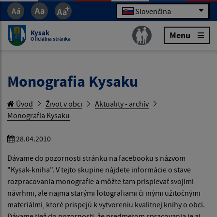
Slovenčina
Kysak
Menu
Oficiálna stránka
Monografia Kysaku
Úvod
Život v obci
Aktuality - archív
Monografia Kysaku
28.04.2010
Dávame do pozornosti stránku na facebooku s názvom
"Kysak-kniha". V tejto skupine nájdete informácie o stave
rozpracovania monografie a môžte tam prispievať svojimi
návrhmi, ale najmä starými fotografiami či inými užitočnými
materiálmi, ktoré prispejú k vytvoreniu kvalitnej knihy o obci.
Dávame tiež do pozornosti, že predmetom spracovania je aj