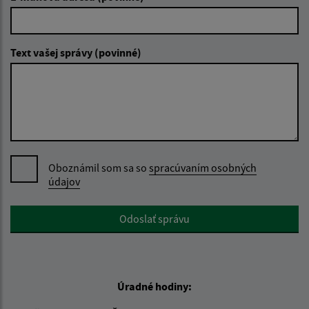
Text vašej správy (povinné)
Oboznámil som sa so
spracúvaním osobných
údajov
Google reCaptcha Response
Odoslať správu
Úradné hodiny: