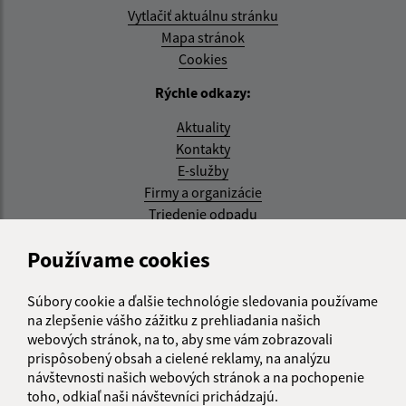
Vytlačiť aktuálnu stránku
Mapa stránok
Cookies
Rýchle odkazy:
Aktuality
Kontakty
E-služby
Firmy a organizácie
Triedenie odpadu
Aktualizované:
Používame cookies
07.08.2026 08:20 hod.
Súbory cookie a ďalšie technológie sledovania používame
RSS
na zlepšenie vášho zážitku z prehliadania našich
webových stránok, na to, aby sme vám zobrazovali
Správca obsahu:
prispôsobený obsah a cielené reklamy, na analýzu
návštevnosti našich webových stránok a na pochopenie
Správca obsahu je Obec Kysak.
toho, odkiaľ naši návštevníci prichádzajú.