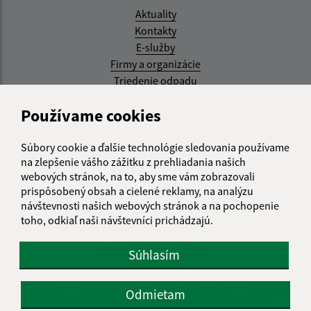
Aktuality
Kontakty
E-služby
Firmy a organizácie
Triedenie odpadu
Aktualizované:
Používame cookies
05.08.2026 17:48 hod.
Súbory cookie a ďalšie technológie sledovania používame
RSS
na zlepšenie vášho zážitku z prehliadania našich
webových stránok, na to, aby sme vám zobrazovali
Správca obsahu:
prispôsobený obsah a cielené reklamy, na analýzu
návštevnosti našich webových stránok a na pochopenie
Správca obsahu je Obec Kysak.
toho, odkiaľ naši návštevníci prichádzajú.
Vytvorené v súlade s
Jednotným dizajn manuálom
elektronických služieb.
Súhlasím
web portál
webhosting
webex.digital, s.r.o.
domény
Odmietam
registrácia domény
spoločnosť webex.digital, s.r.o.