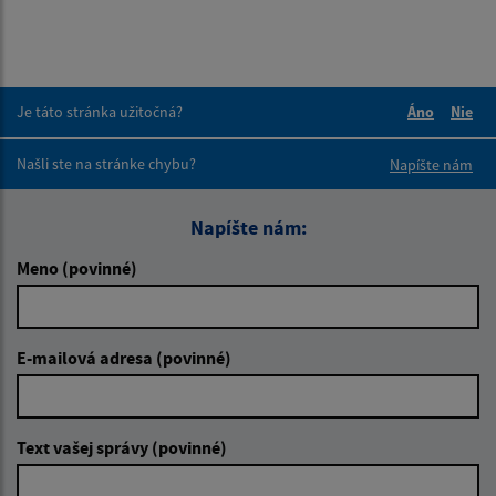
Je táto stránka užitočná?
Áno
Nie
Boli tieto 
Boli 
Našli ste na stránke chybu?
Napíšte nám
Napíšte nám:
Meno (povinné)
E-mailová adresa (povinné)
Text vašej správy (povinné)