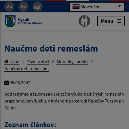
Slovenčina
Kysak
Menu
Oficiálna stránka
Naučme deti remeslám
Úvod
Život v obci
Aktuality - archív
Naučme deti remeslám
05.06.2007
pod takýmto názvom sa uskutoční výuka tradičných remesiel v
prázdninovom duchu, v krásnom prostredí Kúpeľov Turzov pri
Gelnici
Zoznam článkov: