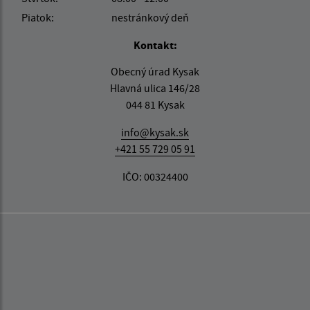
Piatok:
nestránkový deň
Kontakt:
Obecný úrad Kysak
Hlavná ulica 146/28
044 81 Kysak
info@kysak.sk
+421 55 729 05 91
IČO: 00324400