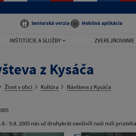
Seniorská verzia
Mobilná aplikácia
INŠTITÚCIE A SLUŽBY
ZVEREJŇOVANIE
števa z Kysáča
Život v obci
Kultúra
Návšteva z Kysáča
2005
.8.- 9.8. 2005 nás už druhykrát navšívili naši milí priatel