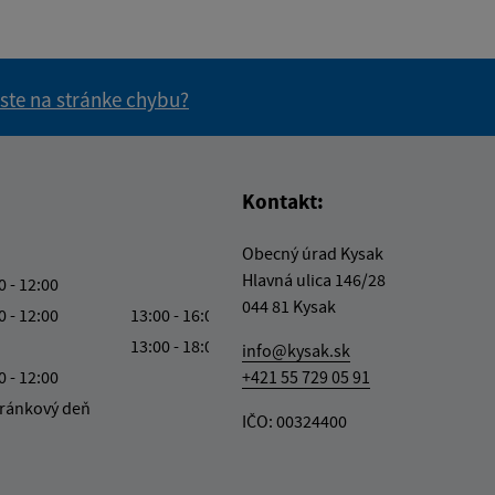
 ste na stránke chybu?
vás užitočné?
e pre vás užitočné?
Kontakt:
Obecný úrad Kysak
Hlavná ulica 146/28
0 - 12:00
044 81 Kysak
0 - 12:00
13:00 - 16:00
13:00 - 18:00
info@kysak.sk
0 - 12:00
+421 55 729 05 91
ránkový deň
IČO: 00324400