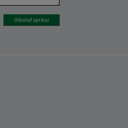
Google reCaptcha Response
Odoslať správu