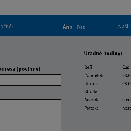
itočné?
Našli
Áno
Nie
Boli tieto informácie pre 
Boli tieto informáci
Úradné hodiny:
Deň
Čas
adresa (povinné)
Pondelok:
08:0
Utorok:
08:0
Streda:
Štvrtok:
08:0
Piatok:
nest