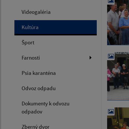
Videogaléria
Kultúra
Šport
Farnosti
Psia karanténa
Odvoz odpadu
Dokumenty k odvozu
odpadov
Zberný dvor