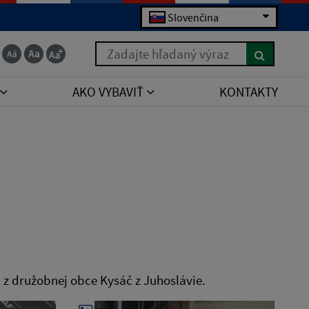
Slovenčina
Zadajte hľadaný výraz
AKO VYBAVIŤ
KONTAKTY
ia z družobnej obce Kysáč z Juhoslávie.