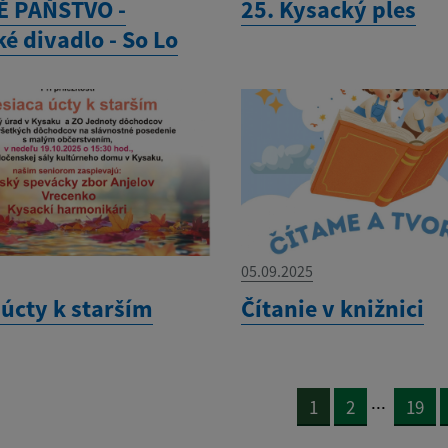
 PAŇSTVO -
25. Kysacký ples
é divadlo - So Lo
05.09.2025
 úcty k starším
Čítanie v knižnici
...
1
2
19