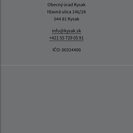
Obecný úrad Kysak
Hlavná ulica 146/28
044 81 Kysak
info@kysak.sk
+421 55 729 05 91
IČO: 00324400