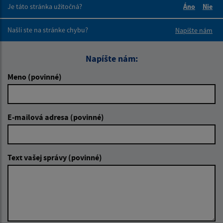
Je táto stránka užitočná?
Áno
Nie
Boli tieto 
Boli 
Našli ste na stránke chybu?
Napíšte nám
Napíšte nám:
Meno (povinné)
E-mailová adresa (povinné)
Text vašej správy (povinné)