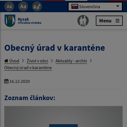
Slovenčina
Kysak
Menu
Oficiálna stránka
Obecný úrad v karanténe
Úvod
Život v obci
Aktuality - archív
Obecný úrad v karanténe
16.12.2020
Zoznam článkov: