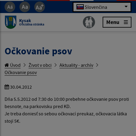
Slovenčina
Kysak
Menu
Oficiálna stránka
Očkovanie psov
Úvod
Život v obci
Aktuality - archív
Očkovanie psov
30.04.2012
Dňa 5.5.2012 od 7:30 do 10:00 prebehne očkovanie psov proti
besnote, na parkovisku pred KD.
Je treba doniesť so sebou očkovací preukaz, očkovacia látka
stojí 5€.