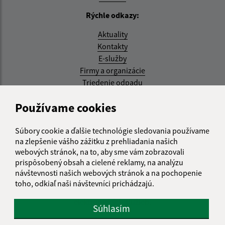
Rýchle odkazy:
Aktuality
Kontakty
E-služby
Firmy a organizácie
Triedenie odpadu
Aktualizované:
Používame cookies
07.08.2026 08:20 hod.
Súbory cookie a ďalšie technológie sledovania používame
RSS
na zlepšenie vášho zážitku z prehliadania našich
webových stránok, na to, aby sme vám zobrazovali
Správca obsahu:
prispôsobený obsah a cielené reklamy, na analýzu
návštevnosti našich webových stránok a na pochopenie
Správca obsahu je Obec Kysak.
toho, odkiaľ naši návštevníci prichádzajú.
Vytvorené v súlade s
Jednotným dizajn manuálom
elektronických služieb.
Súhlasím