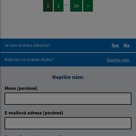
...
1
2
34
>
Je táto stránka užitočná?
Áno
Nie
Boli tieto 
Boli 
Našli ste na stránke chybu?
Napíšte nám
Napíšte nám:
Meno (povinné)
E-mailová adresa (povinné)