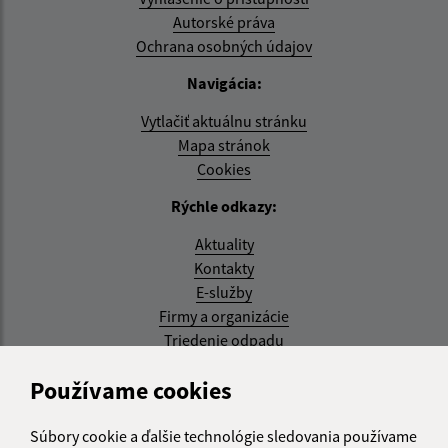
Autorské práva
Ochrana osobných údajov
Navigácia:
Vytlačiť aktuálnu stránku
Mapa stránok
Cookies
Rýchle odkazy:
Aktuality
Kontakty
E-služby
Firmy a organizácie
Triedenie odpadu
Aktualizované:
Používame cookies
07.08.2026 08:20 hod.
Súbory cookie a ďalšie technológie sledovania používame