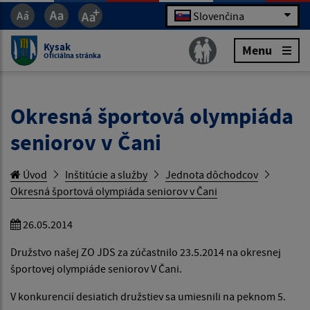
Slovenčina
Kysak
Menu
Oficiálna stránka
Okresná športová olympiáda
seniorov v Čani
Úvod
Inštitúcie a služby
Jednota dôchodcov
Okresná športová olympiáda seniorov v Čani
26.05.2014
Družstvo našej ZO JDS za zúčastnilo 23.5.2014 na okresnej
športovej olympiáde seniorov V Čani.
V konkurencií desiatich družstiev sa umiesnili na peknom 5.