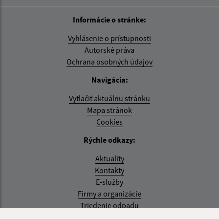
Informácie o stránke:
Vyhlásenie o prístupnosti
Autorské práva
Ochrana osobných údajov
Navigácia:
Vytlačiť aktuálnu stránku
Mapa stránok
Cookies
Rýchle odkazy:
Aktuality
Kontakty
E-služby
Firmy a organizácie
Triedenie odpadu