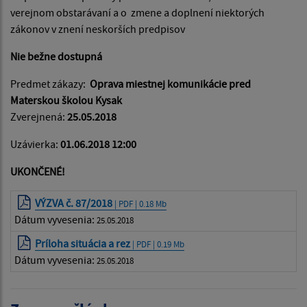
verejnom obstarávaní a o zmene a doplnení niektorých
zákonov v znení neskorších predpisov
Nie bežne dostupná
Predmet zákazy:
Oprava miestnej komunikácie pred
Materskou školou Kysak
Zverejnená:
25.05.2018
Uzávierka:
01.06.2018 12:00
UKONČENÉ!
VÝZVA č. 87/2018
| PDF | 0.18 Mb
Dátum vyvesenia:
25.05.2018
Príloha situácia a rez
| PDF | 0.19 Mb
Dátum vyvesenia:
25.05.2018