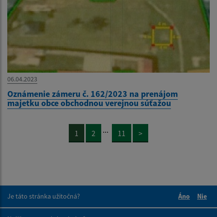
06.04.2023
Oznámenie zámeru č. 162/2023 na prenájom
majetku obce obchodnou verejnou súťažou
...
1
2
11
>
Je táto stránka užitočná?
Áno
Nie
Boli tieto 
Boli 