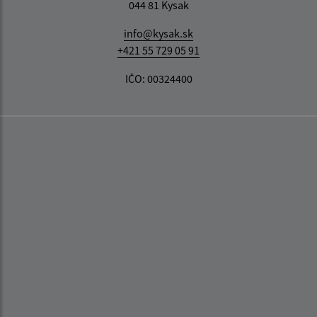
044 81 Kysak
info@kysak.sk
+421 55 729 05 91
IČO: 00324400