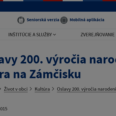
Seniorská verzia
Mobilná aplikácia
INŠTITÚCIE A SLUŽBY
ZVEREJŇOVANIE
avy 200. výročia nar
ra na Zámčisku
Život v obci
Kultúra
Oslavy 200. výročia naroden
2015