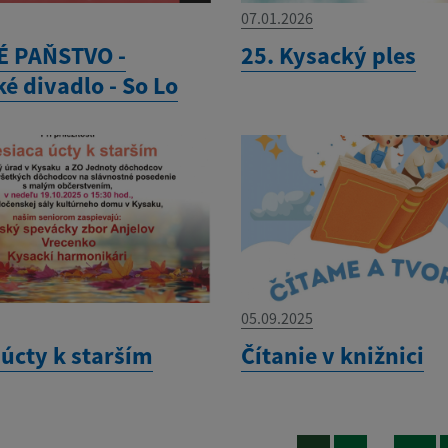
07.01.2026
 PAŇSTVO -
25. Kysacký ples
é divadlo - So Lo
05.09.2025
 úcty k starším
Čítanie v knižnici