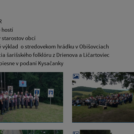
R
 hostí
 starostov obcí
ký výklad o stredovekom hrádku v Obišovciach
ia šarišského folklóru z Drienova a Ličartoviec
piesne v podaní Kysačanky