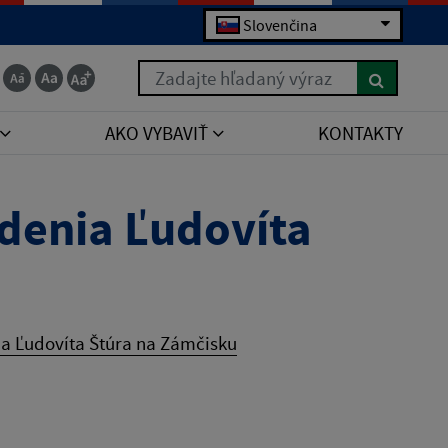
Slovenčina
Zadajte hľadaný výraz
AKO VYBAVIŤ
KONTAKTY
odenia Ľudovíta
ia Ľudovíta Štúra na Zámčisku