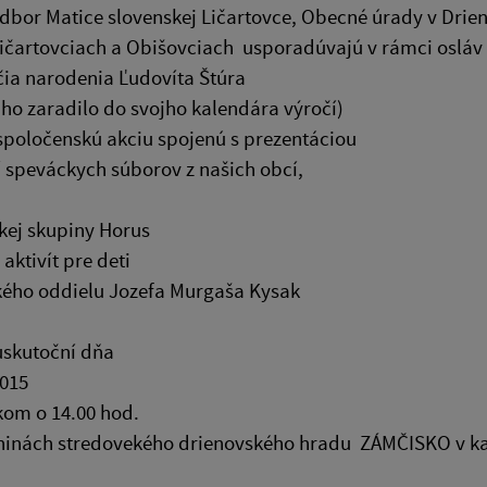
dbor Matice slovenskej Ličartovce, Obecné úrady v Drie
ičartovciach a Obišovciach usporadúvajú v rámci osláv
čia narodenia Ľudovíta Štúra
o zaradilo do svojho kalendára výročí)
spoločenskú akciu spojenú s prezentáciou
 speváckych súborov z našich obcí,
kej skupiny Horus
aktivít pre deti
kého oddielu Jozefa Murgaša Kysak
uskutoční dňa
2015
kom o 14.00 hod.
aninách stredovekého drienovského hradu ZÁMČISKO v ka