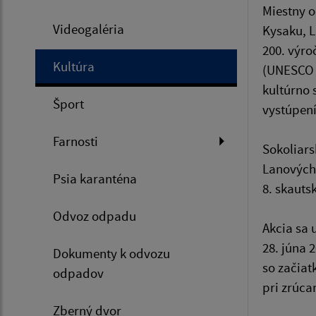
Miestny o
Videogaléria
Kysaku, L
200. výro
Kultúra
(UNESCO h
kultúrno 
Šport
vystúpení
Farnosti
Sokoliars
Lanových 
Psia karanténa
8. skauts
Odvoz odpadu
Akcia sa 
28. júna 
Dokumenty k odvozu
so začiat
odpadov
pri zrúc
Zberný dvor