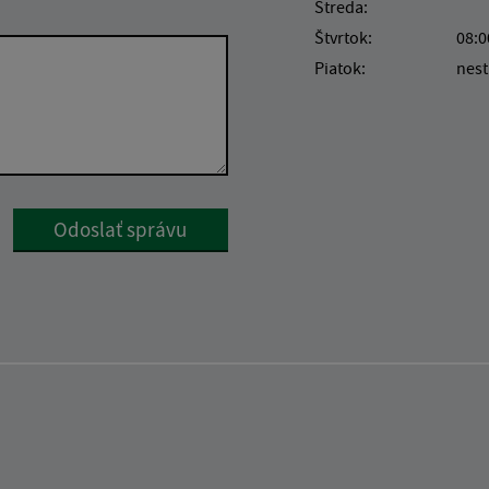
Streda:
Štvrtok:
08:0
Piatok:
nest
Google reCaptcha Response
Odoslať správu