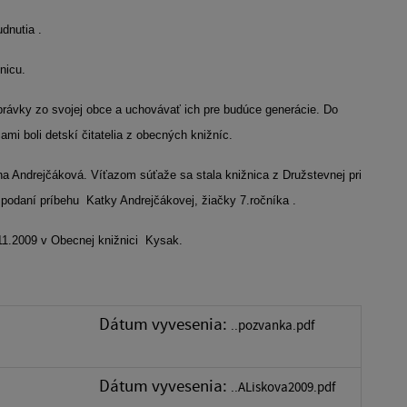
dnutia .
nicu.
ozprávky zo svojej obce a uchovávať ich pre budúce generácie. Do
mi boli detskí čitatelia z obecných knižníc.
ína Andrejčáková. Víťazom súťaže sa stala knižnica z Družstevnej pri
 podaní príbehu
Katky Andrejčákovej, žiačky 7.ročníka .
.11.2009 v Obecnej knižnici Kysak.
Dátum vyvesenia:
..pozvanka.pdf
Dátum vyvesenia:
..ALiskova2009.pdf