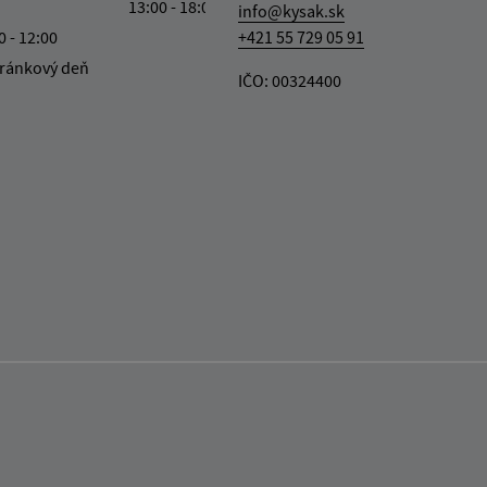
13:00 - 18:00
info@kysak.sk
0 - 12:00
+421 55 729 05 91
ránkový deň
IČO: 00324400