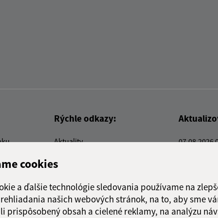
Rýchle odkazy:
Aktualiz
nku
Aktuality
07.08.2026 
Kontakty
RSS
ame cookies
E-služby
Firmy a organizácie
okie a ďalšie technológie sledovania používame na zlepš
Triedenie odpadu
 prehliadania našich webových stránok, na to, aby sme v
li prispôsobený obsah a cielené reklamy, na analýzu náv