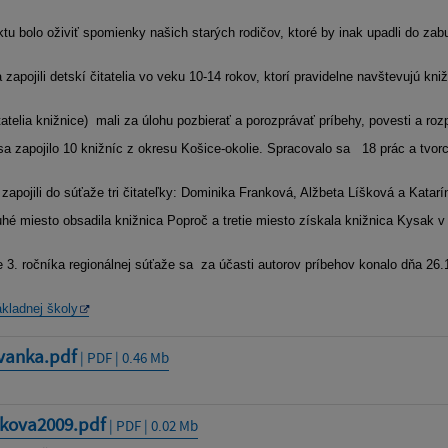
tu bolo oživiť spomienky našich starých rodičov, ktoré by inak upadli do zabu
zapojili detskí čitatelia vo veku 10-14 rokov, ktorí pravidelne navštevujú kniž
itatelia knižnice) mali za úlohu pozbierať a porozprávať príbehy, povesti a r
sa zapojilo 10 knižníc z okresu Košice-okolie. Spracovalo sa 18 prác a tvorca
zapojili do súťaže tri čitateľky: Dominika Franková, Alžbeta Líšková a Katar
uhé miesto obsadila knižnica Poproč a tretie miesto získala knižnica Kysak v
 3. ročníka regionálnej súťaže sa za účasti autorov príbehov konalo dňa 26
ákladnej školy
vanka.pdf
| PDF | 0.46 Mb
skova2009.pdf
| PDF | 0.02 Mb