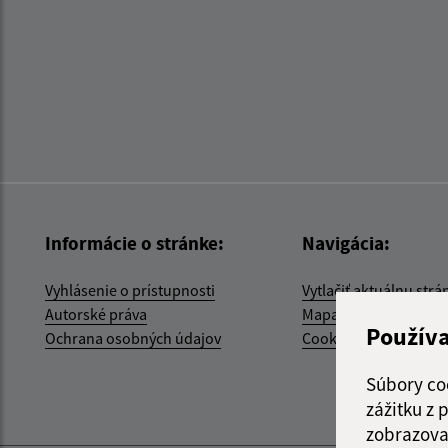
Informácie o stránke:
Navigácia:
Vyhlásenie o prístupnosti
Vytlačiť aktuálnu strá
Autorské práva
Mapa stránok
Použív
Ochrana osobných údajov
Cookies
Súbory co
zážitku z
zobrazova