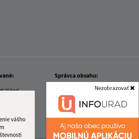
ované:
Správca obsahu:
Nezobrazovať
08:20 hod.
Správca obsahu je Obec Kysak.
Vytvorené v súlade s
Jednotným
dizajn manuálom elektronických
služieb.
enie vášho
ám
števnosti