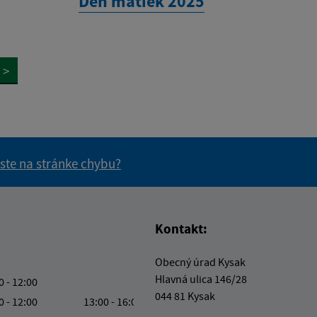
Deň matiek 2025
>
 ste na stránke chybu?
vás užitočné?
e pre vás užitočné?
Kontakt:
Obecný úrad Kysak
Hlavná ulica 146/28
0 - 12:00
044 81 Kysak
0 - 12:00
13:00 - 16:00