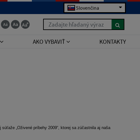
Slovenčina
Zadajte hľadaný výraz
AKO VYBAVIŤ
KONTAKTY
j súťaže „Oživené príbehy 2009“, ktorej sa zúčastnila aj naša