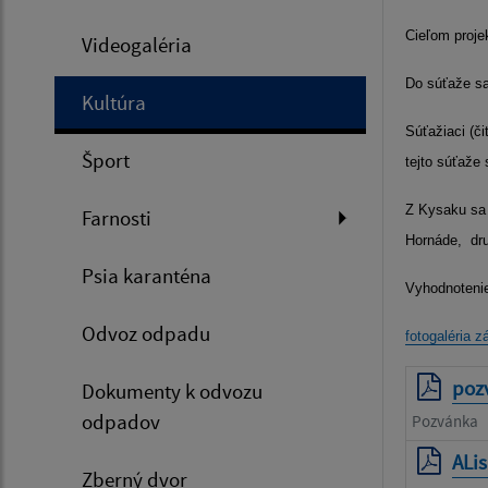
Cieľom projek
Videogaléria
Do súťaže sa 
Kultúra
Súťažiaci (č
Šport
tejto súťaže 
Z Kysaku sa 
Farnosti
Hornáde,
dr
Psia karanténa
Vyhodnotenie
Odvoz odpadu
fotogaléria z
poz
Dokumenty k odvozu
odpadov
Pozvánka
ALi
Zberný dvor