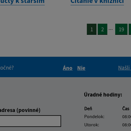
 úcty k starším
Čítanie v knižnici
...
1
2
19
itočné?
Našli
Áno
Nie
Boli tieto informácie pre 
Boli tieto informáci
Úradné hodiny:
Deň
Čas
adresa (povinné)
Pondelok:
08:0
Utorok:
08:0