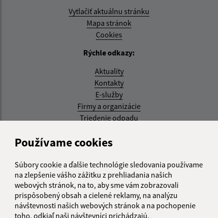
Vytlačiť aktuálnu stránku
Mapa stránok
Cookies
Rýchle odkazy:
Aktuality
Kontakty
E-služby
Firmy a organizácie
Triedenie odpadu
Aktualizované:
Používame cookies
07.08.2026 08:20 hod.
Súbory cookie a ďalšie technológie sledovania používame
RSS
na zlepšenie vášho zážitku z prehliadania našich
webových stránok, na to, aby sme vám zobrazovali
Správca obsahu:
prispôsobený obsah a cielené reklamy, na analýzu
návštevnosti našich webových stránok a na pochopenie
Správca obsahu je Obec Kysak.
toho, odkiaľ naši návštevníci prichádzajú.