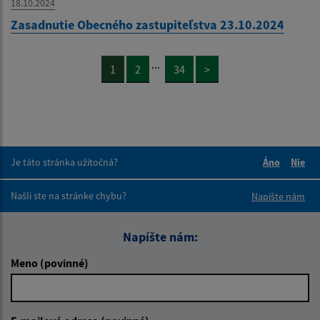
18.10.2024
Zasadnutie Obecného zastupiteľstva 23.10.2024
...
1
2
34
>
Je táto stránka užitočná?
Áno
Nie
Boli tieto 
Boli 
Našli ste na stránke chybu?
Napíšte nám
Napíšte nám:
Meno (povinné)