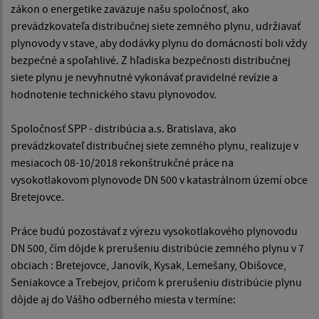
zákon o energetike zaväzuje našu spoločnosť, ako
prevádzkovateľa distribučnej siete zemného plynu, udržiavať
plynovody v stave, aby dodávky plynu do domácností boli vždy
bezpečné a spoľahlivé. Z hľadiska bezpečnosti distribučnej
siete plynu je nevyhnutné vykonávať pravidelné revízie a
hodnotenie technického stavu plynovodov.
Spoločnosť SPP - distribúcia a.s. Bratislava, ako
prevádzkovateľ distribučnej siete zemného plynu, realizuje v
mesiacoch 08-10/2018 rekonštrukčné práce na
vysokotlakovom plynovode DN 500 v katastrálnom území obce
Bretejovce.
Práce budú pozostávať z výrezu vysokotlakového plynovodu
DN 500, čím dôjde k prerušeniu distribúcie zemného plynu v 7
obciach : Bretejovce, Janovík, Kysak, Lemešany, Obišovce,
Seniakovce a Trebejov, pričom k prerušeniu distribúcie plynu
dôjde aj do Vášho odberného miesta v termíne: