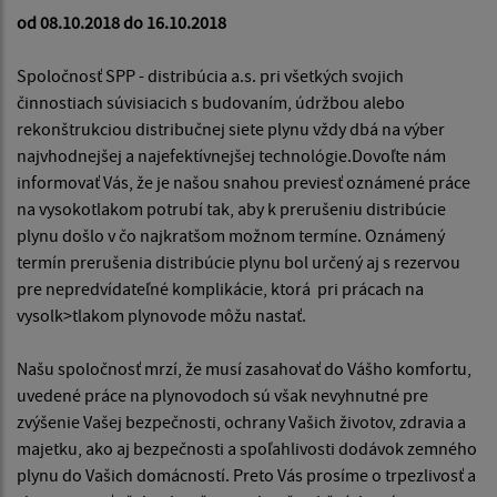
od 08.10.2018 do 16.10.2018
Spoločnosť SPP - distribúcia a.s. pri všetkých svojich
činnostiach súvisiacich s budovaním, údržbou alebo
rekonštrukciou distribučnej siete plynu vždy dbá na výber
najvhodnejšej a najefektívnejšej technológie.Dovoľte nám
informovať Vás, že je našou snahou previesť oznámené práce
na vysokotlakom potrubí tak, aby k prerušeniu distribúcie
plynu došlo v čo najkratšom možnom termíne. Oznámený
termín prerušenia distribúcie plynu bol určený aj s rezervou
pre nepredvídateľné komplikácie, ktorá pri prácach na
vysolk>tlakom plynovode môžu nastať.
Našu spoločnosť mrzí, že musí zasahovať do Vášho komfortu,
uvedené práce na plynovodoch sú však nevyhnutné pre
zvýšenie Vašej bezpečnosti, ochrany Vašich životov, zdravia a
majetku, ako aj bezpečnosti a spoľahlivosti dodávok zemného
plynu do Vašich domácností. Preto Vás prosíme o trpezlivosť a