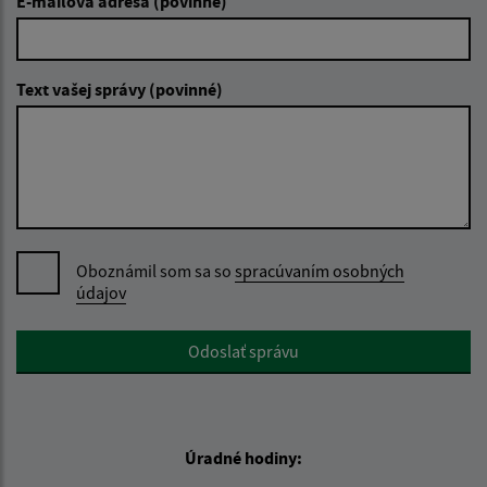
E-mailová adresa (povinné)
Text vašej správy (povinné)
Oboznámil som sa so
spracúvaním osobných
údajov
Google reCaptcha Response
Odoslať správu
Úradné hodiny: