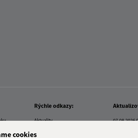
Rýchle odkazy:
Aktualiz
nku
Aktuality
07.08.2026 
Kontakty
RSS
ame cookies
E-služby