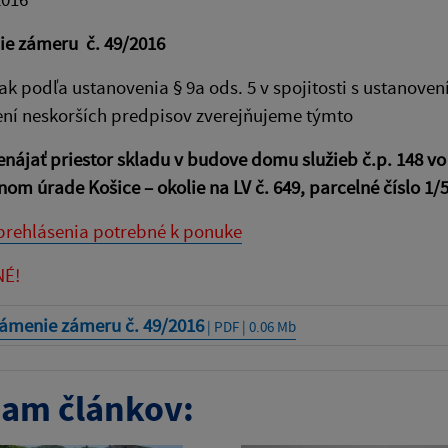
e zámeru č. 49/2016
k podľa ustanovenia § 9a ods. 5 v spojitosti s ustanoven
ení neskorších predpisov zverejňujeme týmto
nájať priestor skladu v budove domu služieb č.p. 148 vo
nom úrade Košice – okolie na LV č. 649, parcelné číslo 1/5
 prehlásenia potrebné k ponuke
É!
ámenie zámeru č. 49/2016
| PDF | 0.06 Mb
am článkov: