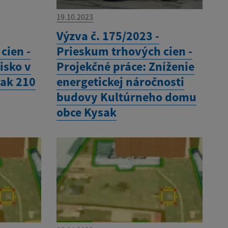
19.10.2023
Výzva č. 175/2023 -
cien -
Prieskum trhových cien -
isko v
Projekčné práce: Zníženie
sak 210
energetickej náročnosti
budovy Kultúrneho domu
obce Kysak