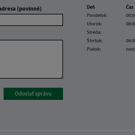
Deň
Čas
adresa (povinné)
Pondelok:
08:0
Utorok:
08:0
Streda:
Štvrtok:
08:0
Piatok:
nest
Google reCaptcha Response
Odoslať správu