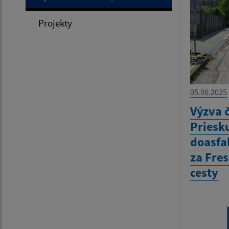
Projekty
05.06.2025
Výzva 
Priesk
doasfa
za Fre
cesty