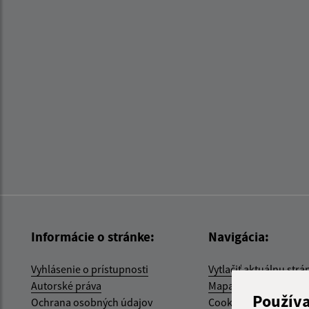
Informácie o stránke:
Navigácia:
Vyhlásenie o prístupnosti
Vytlačiť aktuálnu strá
Autorské práva
Mapa stránok
Použív
Ochrana osobných údajov
Cookies