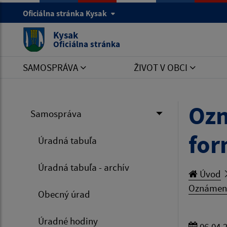
Oficiálna stránka Kysak
Kysak
Oficiálna stránka
SAMOSPRÁVA
ŽIVOT V OBCI
Ozn
Samospráva
for
Úradná tabuľa
Úradná tabuľa - archív
Úvod
Oznámeni
Obecný úrad
Úradné hodiny
06.04.