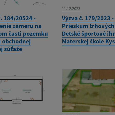
11.12.2023
. 184/20524 -
Výzva č. 179/2023 -
nie zámeru na
Prieskum trhových 
om časti pozemku
Detské športové ihr
 obchodnej
Materskej škole Ky
j súťaže