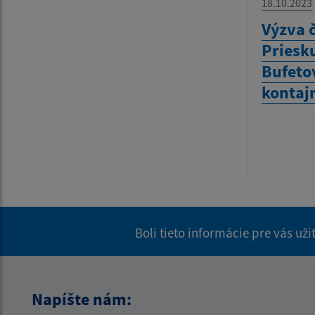
18.10.2023
Výzva č
Priesk
Bufeto
kontaj
Boli tieto informácie pre vás už
Napíšte nám: