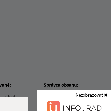
ované:
Správca obsahu:
Nezobrazovať
08:20 hod.
Správca obsahu je Obec Kysak.
Vytvorené v súlade s
Jednotným
dizajn manuálom elektronických