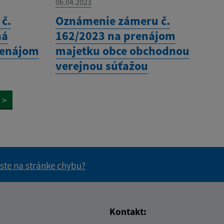
06.04.2023
č.
Oznámenie zámeru č.
ná
162/2023 na prenájom
renájom
majetku obce obchodnou
verejnou súťažou
>
 ste na stránke chybu?
vás užitočné?
e pre vás užitočné?
Kontakt: