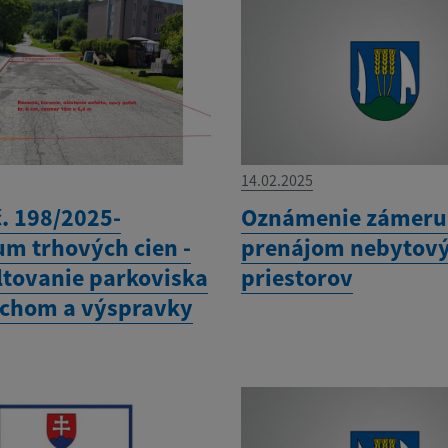
14.02.2025
č. 198/2025-
Oznámenie zámeru
um trhových cien -
prenájom nebytov
ltovanie parkoviska
priestorov
schom a výspravky