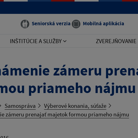
Seniorská verzia
Mobilná aplikácia
INŠTITÚCIE A SLUŽBY
ZVEREJŇOVANIE
ámenie zámeru prena
mou priameho nájmu
Samospráva
Výberové konania, súťaže
e zámeru prenajať majetok formou priameho nájmu
2016