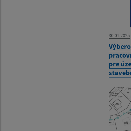
30.01.2025
Výbero
pracov
pre úz
staveb