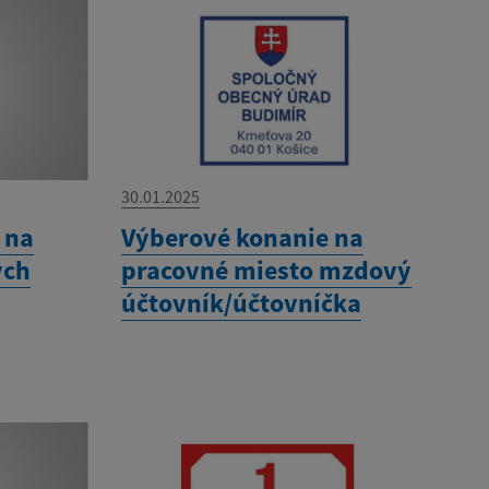
30.01.2025
 na
Výberové konanie na
ých
pracovné miesto mzdový
účtovník/účtovníčka