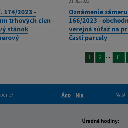
21.06.2023
. 174/2023 -
Oznámenie zámeru 
um trhových cien -
166/2023 - obchod
vý stánok
verejná súťaž na p
nerový
časti parcely
...
1
2
11
itočné?
Našli
Áno
Nie
Boli tieto informácie pre 
Boli tieto informáci
Úradné hodiny: