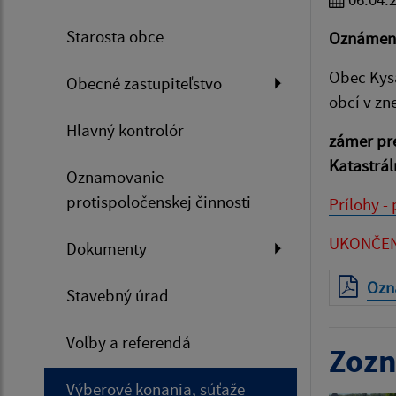
Starosta obce
Oznámeni
Obec Kysa
Obecné zastupiteľstvo
obcí v zn
Hlavný kontrolór
zámer pre
Katastrál
Oznamovanie
protispoločenskej činnosti
Prílohy -
UKONČEN
Dokumenty
Ozn
Stavebný úrad
Voľby a referendá
Zozn
Výberové konania, súťaže