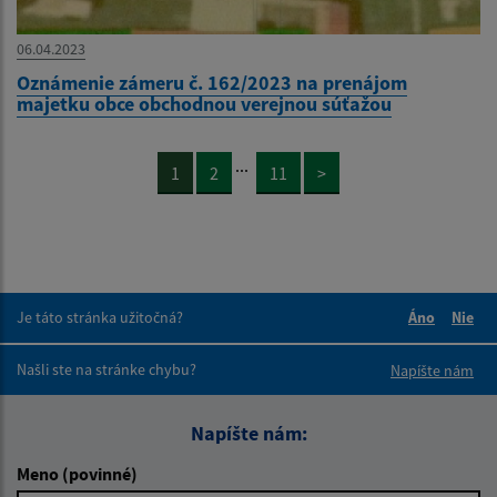
06.04.2023
Oznámenie zámeru č. 162/2023 na prenájom
majetku obce obchodnou verejnou súťažou
...
1
2
11
>
Je táto stránka užitočná?
Áno
Nie
Boli tieto 
Boli 
Našli ste na stránke chybu?
Napíšte nám
Napíšte nám:
Meno (povinné)