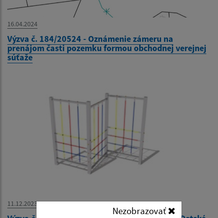
16.04.2024
Výzva č. 184/20524 - Oznámenie zámeru na
prenájom časti pozemku formou obchodnej verejnej
súťaže
11.12.2023
Nezobrazovať