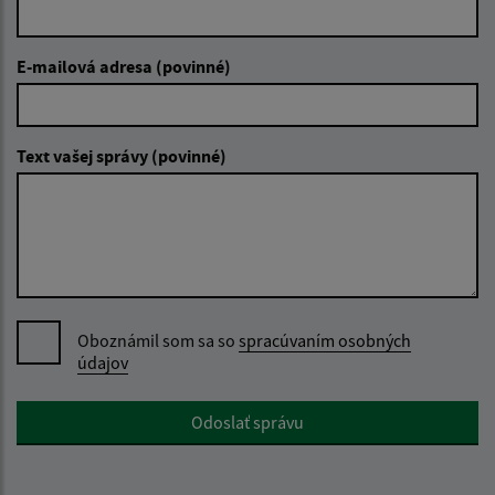
E-mailová adresa (povinné)
Text vašej správy (povinné)
Oboznámil som sa so
spracúvaním osobných
údajov
Google reCaptcha Response
Odoslať správu