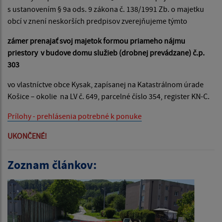
s ustanovením § 9a ods. 9 zákona č. 138/1991 Zb. o majetku
obcí v znení neskorších predpisov zverejňujeme týmto
zámer prenajať svoj majetok formou priameho nájmu
priestory v budove domu služieb (drobnej prevádzane) č.p.
303
vo vlastníctve obce Kysak, zapísanej na Katastrálnom úrade
Košice – okolie na LV č. 649, parcelné číslo 354, register KN-C.
Prílohy - prehlásenia potrebné k ponuke
UKONČENÉ!
Zoznam článkov: