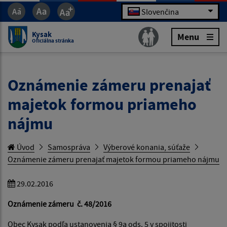
Slovenčina
Kysak
Menu
Oficiálna stránka
Oznámenie zámeru prenajať
majetok formou priameho
nájmu
Úvod
Samospráva
Výberové konania, súťaže
Oznámenie zámeru prenajať majetok formou priameho nájmu
29.02.2016
Oznámenie zámeru č. 48/2016
Obec Kysak podľa ustanovenia § 9a ods. 5 v spojitosti