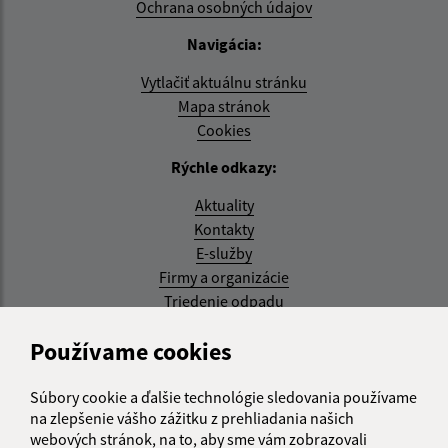
Ochrana osobných údajov
Navigácia:
Vytlačiť aktuálnu stránku
Mapa stránok
Cookies
Rýchle odkazy:
Aktuality
Kontakty
E-služby
Firmy a organizácie
Triedenie odpadu
Aktualizované:
Používame cookies
05.08.2026 17:48 hod.
Súbory cookie a ďalšie technológie sledovania používame
RSS
na zlepšenie vášho zážitku z prehliadania našich
webových stránok, na to, aby sme vám zobrazovali