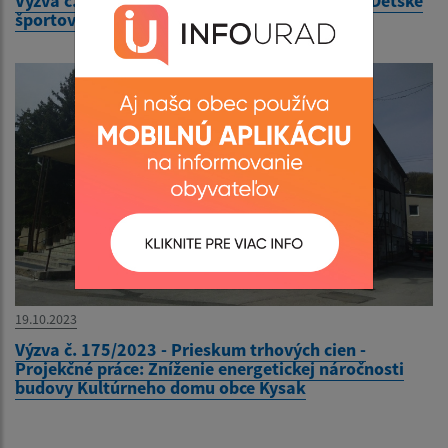
Výzva č. 179/2023 - Prieskum trhových cien - Detské
športové ihrisko v Materskej škole Kysak 210
19.10.2023
Výzva č. 175/2023 - Prieskum trhových cien -
Projekčné práce: Zníženie energetickej náročnosti
budovy Kultúrneho domu obce Kysak