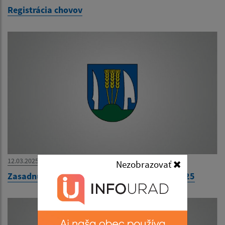
Registrácia chovov
12.03.2025
Nezobrazovať
Zasadnutie Obecného zastupiteľstva 18.3.2025