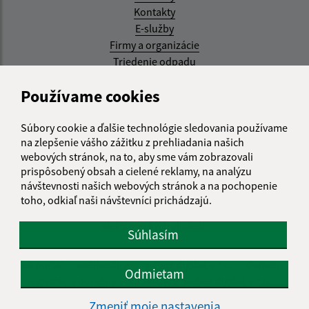
Kontakty
E-služby
Firmy a organizácie
Triedenie odpadu
Aktualizované:
Používame cookies
07.08.2026 08:20 hod.
Súbory cookie a ďalšie technológie sledovania používame
RSS
na zlepšenie vášho zážitku z prehliadania našich
webových stránok, na to, aby sme vám zobrazovali
Správca obsahu:
prispôsobený obsah a cielené reklamy, na analýzu
návštevnosti našich webových stránok a na pochopenie
Správca obsahu je Obec Kysak.
toho, odkiaľ naši návštevníci prichádzajú.
Vytvorené v súlade s
Jednotným dizajn manuálom
elektronických služieb.
Súhlasím
web portál
webhosting
webex.digital, s.r.o.
domény
Odmietam
registrácia domény
spoločnosť webex.digital, s.r.o.
Zmeniť moje nastavenia
Technický prevádzkovateľ: