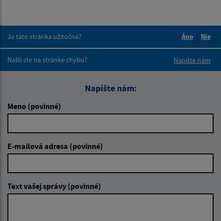
Je táto stránka užitočná?
Áno
Nie
Boli tieto 
Boli 
Našli ste na stránke chybu?
Napíšte nám
Napíšte nám:
Meno (povinné)
E-mailová adresa (povinné)
Text vašej správy (povinné)