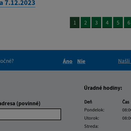
a 7.12.2023
1
2
3
4
5
6
itočné?
Našli
Áno
Nie
Boli tieto informácie pre 
Boli tieto informáci
Úradné hodiny:
Deň
Čas
adresa (povinné)
Pondelok:
08:0
Utorok:
08:0
Streda: