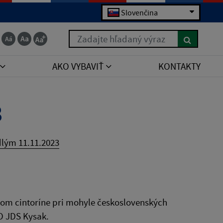
Slovenčina
Zadajte hľadaný výraz
AKO VYBAVIŤ
KONTAKTY
3
lým 11.11.2023
rom cintoríne pri mohyle československých
O JDS Kysak.