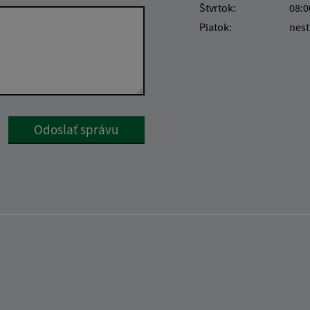
Štvrtok:
08:0
Piatok:
nest
Google reCaptcha Response
Odoslať správu