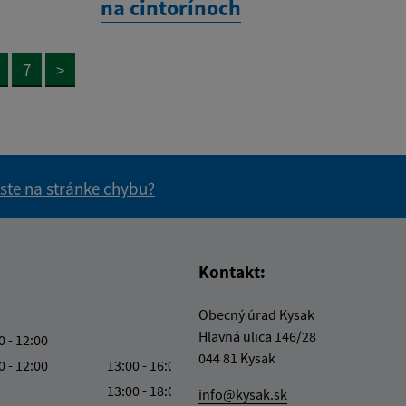
na cintorínoch
7
>
 ste na stránke chybu?
vás užitočné?
e pre vás užitočné?
Kontakt:
Obecný úrad Kysak
Hlavná ulica 146/28
0 - 12:00
044 81 Kysak
0 - 12:00
13:00 - 16:00
13:00 - 18:00
info@kysak.sk