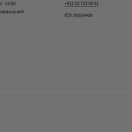
0 - 12:00
+421 55 729 05 91
ránkový deň
IČO: 00324400