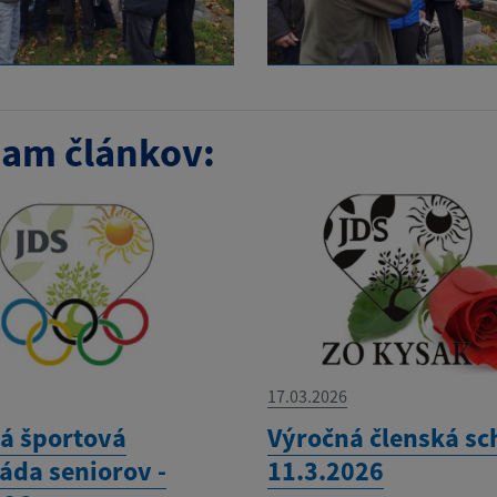
am článkov:
17.03.2026
á športová
Výročná členská s
áda seniorov -
11.3.2026