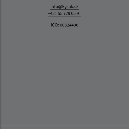
info@kysak.sk
+421 55 729 05 91
IČO: 00324400