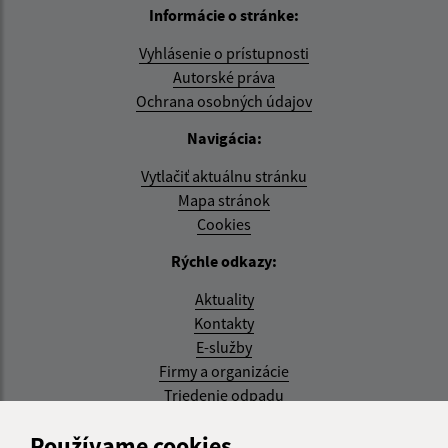
Informácie o stránke:
Vyhlásenie o prístupnosti
Autorské práva
Ochrana osobných údajov
Navigácia:
Vytlačiť aktuálnu stránku
Mapa stránok
Cookies
Rýchle odkazy:
Aktuality
Kontakty
E-služby
Firmy a organizácie
Triedenie odpadu
Aktualizované:
Používame cookies