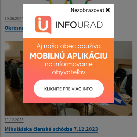
Nezobrazovať
19.06.2024
Okresná športová olympiáda JDS 2024
11.12.2023
Mikulášska členská schôdza 7.12.2023