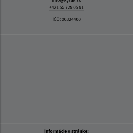
info@kysak.sk
+421 55 729 05 91
IČO: 00324400
Informácie o stránke: