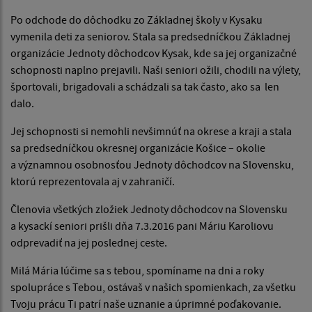
Po odchode do dôchodku zo Základnej školy v Kysaku
vymenila deti za seniorov. Stala sa predsedníčkou Základnej
organizácie Jednoty dôchodcov Kysak, kde sa jej organizačné
schopnosti naplno prejavili. Naši seniori ožili, chodili na výlety,
športovali, brigadovali a schádzali sa tak často, ako sa len
dalo.
Jej schopnosti si nemohli nevšimnúť na okrese a kraji a stala
sa predsedníčkou okresnej organizácie Košice – okolie
a významnou osobnosťou Jednoty dôchodcov na Slovensku,
ktorú reprezentovala aj v zahraničí.
Členovia všetkých zložiek Jednoty dôchodcov na Slovensku
a kysackí seniori prišli dňa 7.3.2016 pani Máriu Karoliovu
odprevadiť na jej poslednej ceste.
Milá Mária lúčime sa s tebou, spomíname na dni a roky
spolupráce s Tebou, ostávaš v našich spomienkach, za všetku
Tvoju prácu Ti patrí naše uznanie a úprimné poďakovanie.