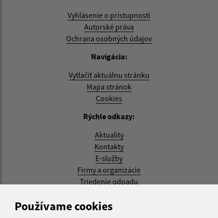
Vyhlásenie o prístupnosti
Autorské práva
Ochrana osobných údajov
Navigácia:
Vytlačiť aktuálnu stránku
Mapa stránok
Cookies
Rýchle odkazy:
Aktuality
Kontakty
E-služby
Firmy a organizácie
Triedenie odpadu
Aktualizované:
Používame cookies