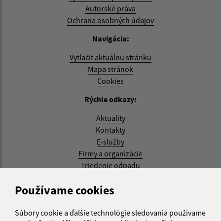
Autorské práva
Ochrana osobných údajov
Navigácia:
Vytlačiť aktuálnu stránku
Mapa stránok
Cookies
Rýchle odkazy:
Aktuality
Kontakty
E-služby
Firmy a organizácie
Triedenie odpadu
Aktualizované:
Používame cookies
05.08.2026 17:48 hod.
Súbory cookie a ďalšie technológie sledovania používame