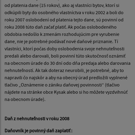
od platenia dane (15 rokov), ako aj vlastníci bytov, ktorí si
odkúpili byty do osobného vlastníctva v roku 2002 a boli do
roku 2007 oslobodení od platenia tejto dane, sú povinní od
roku 2008 túto daň začať platiť. Ak počas oslobodeného
obdobia nedošlo k zmenám rozhodujúcim pre vyrubenie
dane, nie je potrebné podávať nové daňové priznanie. Tí
vlastníci, ktorí počas doby oslobodenia svoje nehnuteľnosti
predali alebo darovali, boli povinní túto skutočnosť oznámiť
na obecnom
úrade do 30 dní odo dňa predaja alebo darovania
nehnuteľností. Ak tak doteraz neurobili, je potrebné, aby to
napravili čo najskôr a aby na obecný úrad
predložili vyplnené
tlačivo „Oznámenie o zániku daňovej povinnosti“ (tlačivo
nájdete na stránke obce Kysak
alebo si ho môžete vyzdvihnúť
na obecnom úrade).
Daň z nehnuteľnosti v roku 2008
Daňovník je povinný daň zaplatiť :