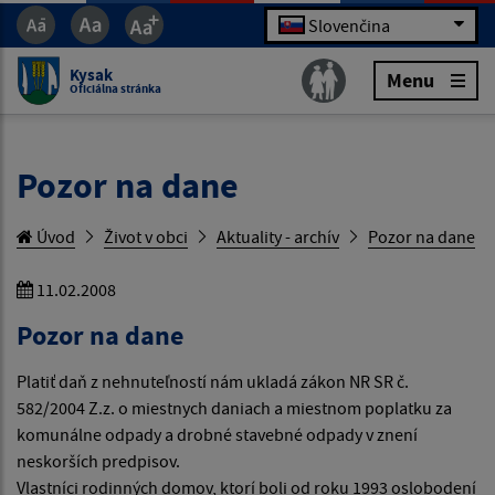
Slovenčina
Kysak
Menu
Oficiálna stránka
Pozor na dane
Úvod
Život v obci
Aktuality - archív
Pozor na dane
11.02.2008
Pozor na dane
Platiť daň z nehnuteľností nám ukladá zákon NR SR č.
582/2004 Z.z. o miestnych daniach a miestnom poplatku za
komunálne odpady a drobné stavebné odpady v znení
neskorších predpisov.
Vlastníci rodinných domov, ktorí boli od roku 1993 oslobodení