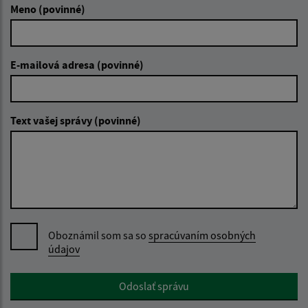
Meno (povinné)
E-mailová adresa (povinné)
Text vašej správy (povinné)
Oboznámil som sa so
spracúvaním osobných
údajov
Google reCaptcha Response
Odoslať správu