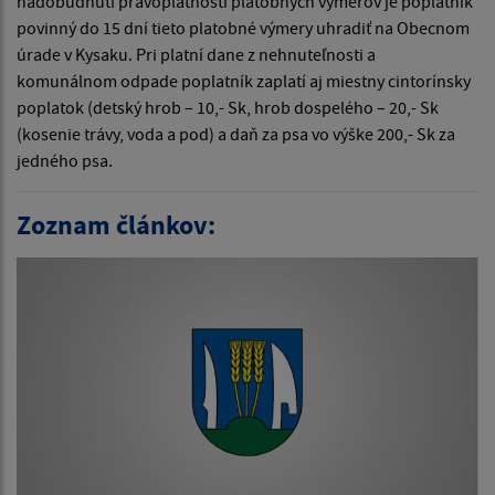
nadobudnutí právoplatnosti platobných výmerov je poplatník
povinný do 15 dní tieto platobné výmery uhradiť na Obecnom
úrade v Kysaku. Pri platní dane z nehnuteľnosti a
komunálnom odpade poplatník zaplatí aj miestny cintorínsky
poplatok (detský hrob – 10,- Sk, hrob dospelého – 20,- Sk
(kosenie trávy, voda a pod) a daň za psa vo výške 200,- Sk za
jedného psa.
Zoznam článkov: