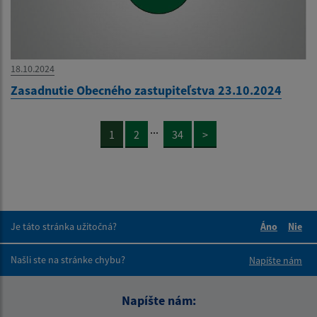
18.10.2024
Zasadnutie Obecného zastupiteľstva 23.10.2024
...
1
2
34
>
Je táto stránka užitočná?
Áno
Nie
Boli tieto 
Boli 
Našli ste na stránke chybu?
Napíšte nám
Napíšte nám: