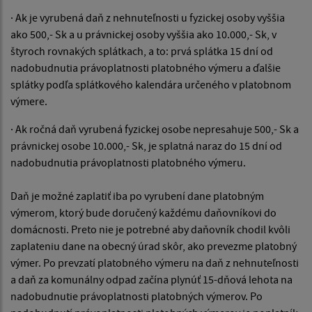
·
Ak je vyrubená daň z nehnuteľnosti u fyzickej osoby vyššia
ako 500,- Sk a u právnickej
osoby vyššia ako 10.000,- Sk, v
štyroch
rovnakých splátkach, a to: prvá splátka 15 dní od
nadobudnutia právoplatnosti platobného výmeru a ďalšie
splátky podľa splátkového kalendára
určeného v platobnom
výmere.
·
Ak ročná daň vyrubená fyzickej osobe nepresahuje 500,- Sk a
právnickej osobe 10.000,- Sk, je splatná naraz do 15 dní od
nadobudnutia právoplatnosti platobného výmeru.
Daň je možné zaplatiť iba po vyrubení dane platobným
výmerom, ktorý bude doručený každému daňovníkovi do
domácnosti. Preto nie je potrebné aby daňovník chodil kvôli
zaplateniu dane na obecný úrad
skôr,
ako prevezme platobný
výmer. Po prevzatí platobného výmeru na daň z nehnuteľnosti
a daň za komunálny odpad začína plynúť 15-dňová lehota na
nadobudnutie právoplatnosti platobných výmerov. Po