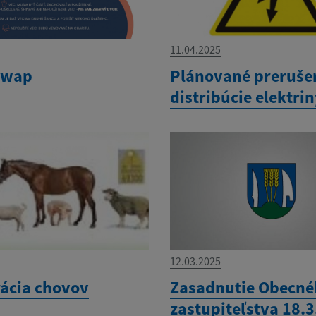
11.04.2025
swap
Plánované preruše
distribúcie elektri
12.03.2025
rácia chovov
Zasadnutie Obecn
zastupiteľstva 18.