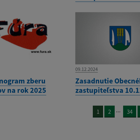
09.12.2024
nogram zberu
Zasadnutie Obecn
v na rok 2025
zastupiteľstva 10.
...
1
2
34