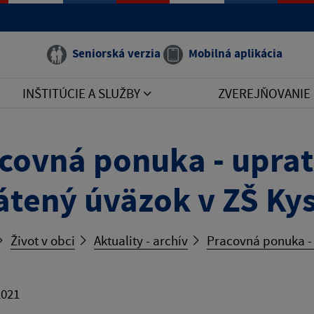
Seniorská verzia
Mobilná aplikácia
INŠTITÚCIE A SLUŽBY
ZVEREJŇOVANIE
covná ponuka - upra
átený úväzok v ZŠ Ky
Život v obci
Aktuality - archív
Pracovná ponuka - 
2021