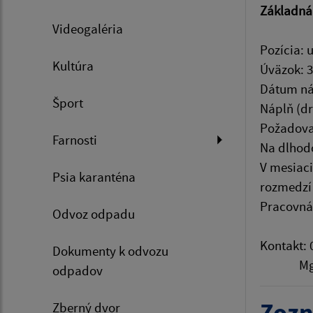
Základná
Videogaléria
Pozícia: 
Kultúra
Úväzok: 3
Dátum ná
Šport
Náplň (dr
Požadova
Farnosti
Na dlhod
V mesiaci
Psia karanténa
rozmedzí 
Pracovná 
Odvoz odpadu
Kontakt: 
Dokumenty k odvozu
Mgr. Ond
odpadov
Zozn
Zberný dvor