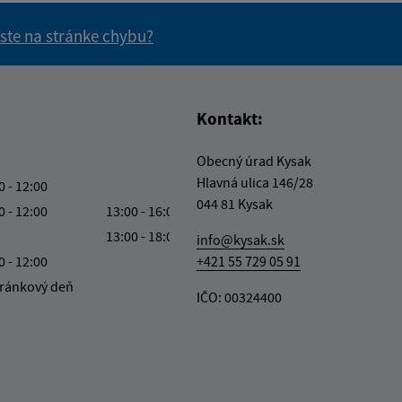
 ste na stránke chybu?
vás užitočné?
e pre vás užitočné?
Kontakt:
Obecný úrad Kysak
Hlavná ulica 146/28
0 - 12:00
044 81 Kysak
0 - 12:00
13:00 - 16:00
13:00 - 18:00
info@kysak.sk
0 - 12:00
+421 55 729 05 91
ránkový deň
IČO: 00324400