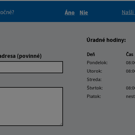
itočné?
Našli
Áno
Nie
Boli tieto informácie pre 
Boli tieto informáci
Úradné hodiny:
Deň
Čas
adresa (povinné)
Pondelok:
08:0
Utorok:
08:0
Streda:
Štvrtok:
08:0
Piatok:
nest