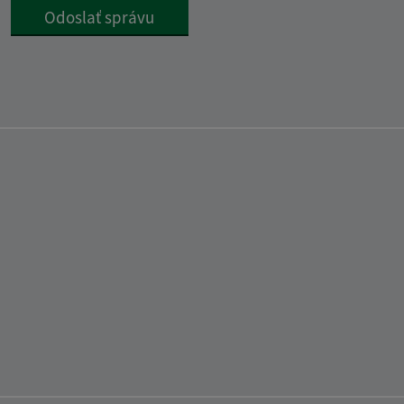
Google reCaptcha Response
Odoslať správu