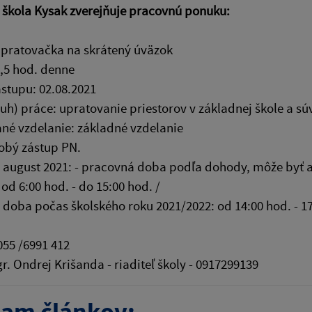
 škola Kysak zverejňuje pracovnú ponuku:
upratovačka na skrátený úväzok
,5 hod. denne
stupu: 02.08.2021
uh) práce: upratovanie priestorov v základnej škole a 
né vzdelanie: základné vzdelanie
obý zástup PN.
 august 2021: - pracovná doba podľa dohody, môže byť aj
od 6:00 hod. - do 15:00 hod. /
doba počas školského roku 2021/2022: od 14:00 hod. - 17
055 /6991 412
rej Krišanda - riaditeľ školy - 0917299139
am článkov: