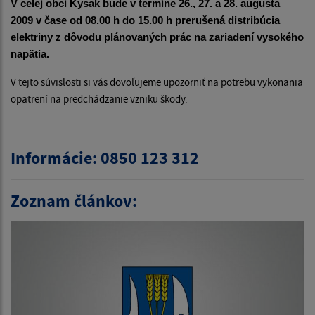
V celej obci Kysak bude v termíne 26., 27. a 28. augusta
2009 v čase od 08.00 h do 15.00 h prerušená distribúcia
elektriny z dôvodu plánovaných prác na zariadení vysokého
napätia.
V te
j
to súvislost
i
s
i
vás dovoľujeme upozo
r
ni
ť n
a
p
otrebu vykonania
opatren
í
na p
r
edchád
z
an
i
e vzn
ik
u škody
.
Informácie: 0850 123 312
Zoznam článkov: