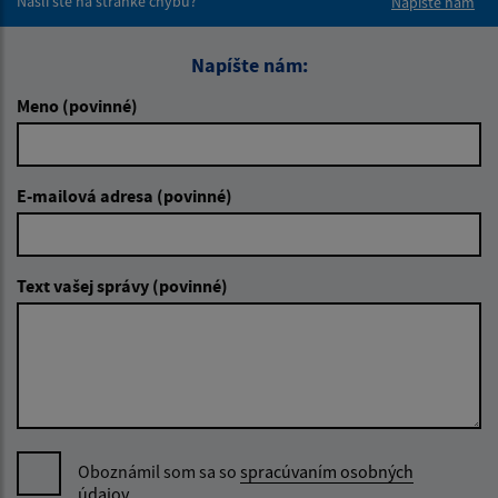
Našli ste na stránke chybu?
Napíšte nám
Napíšte nám:
Meno (povinné)
E-mailová adresa (povinné)
Text vašej správy (povinné)
Oboznámil som sa so
spracúvaním osobných
údajov