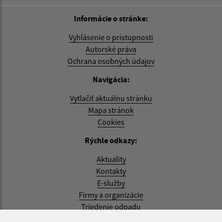
Informácie o stránke:
Vyhlásenie o prístupnosti
Autorské práva
Ochrana osobných údajov
Navigácia:
Vytlačiť aktuálnu stránku
Mapa stránok
Cookies
Rýchle odkazy:
Aktuality
Kontakty
E-služby
Firmy a organizácie
Triedenie odpadu