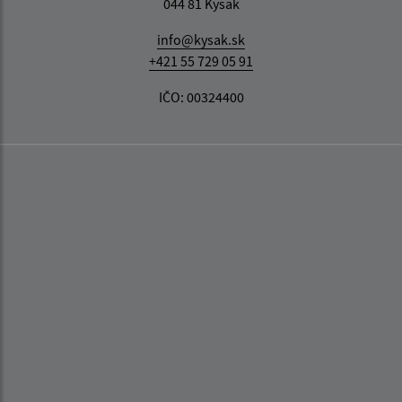
044 81 Kysak
info@kysak.sk
+421 55 729 05 91
IČO: 00324400