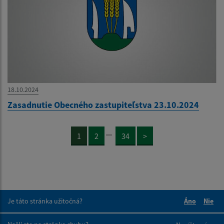
18.10.2024
Zasadnutie Obecného zastupiteľstva 23.10.2024
...
1
2
34
>
Je táto stránka užitočná?
Áno
Nie
Boli tieto 
Boli 