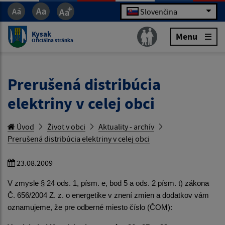
Slovenčina
Kysak
Menu
Oficiálna stránka
Prerušená distribúcia
elektriny v celej obci
Úvod
Život v obci
Aktuality - archív
Prerušená distribúcia elektriny v celej obci
23.08.2009
V zmysle § 24 ods. 1, písm. e, bod 5 a ods. 2 písm. t) zákona
Č. 656/2004 Z. z. o energetike v znení zmien a dodatkov vám
oznamujeme, že pre odberné miesto číslo (ČOM):