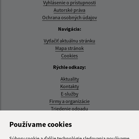
Vyhlásenie o prístupnosti
Autorské práva
Ochrana osobných údajov
Navigácia:
Vytlačiť aktuálnu stránku
Mapa stránok
Cookies
Rýchle odkazy:
Aktuality
Kontakty
E-služby
Firmy a organizácie
Triedenie odpadu
Aktualizované:
Používame cookies
07.08.2026 08:20 hod.
Súbory cookie a ďalšie technológie sledovania používame