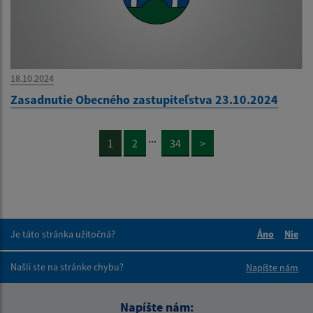
18.10.2024
Zasadnutie Obecného zastupiteľstva 23.10.2024
...
1
2
34
>
Je táto stránka užitočná?
Áno
Nie
Boli tieto 
Boli 
Našli ste na stránke chybu?
Napíšte nám
Napíšte nám: