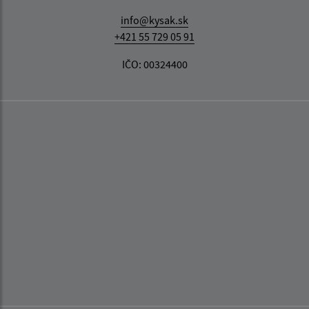
info@kysak.sk
+421 55 729 05 91
IČO: 00324400