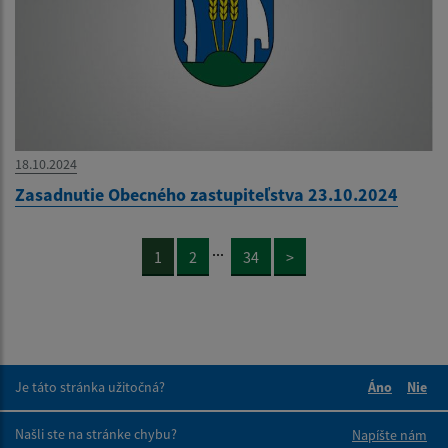
18.10.2024
Zasadnutie Obecného zastupiteľstva 23.10.2024
...
1
2
34
>
Je táto stránka užitočná?
Áno
Nie
Boli tieto 
Boli 
Našli ste na stránke chybu?
Napíšte nám