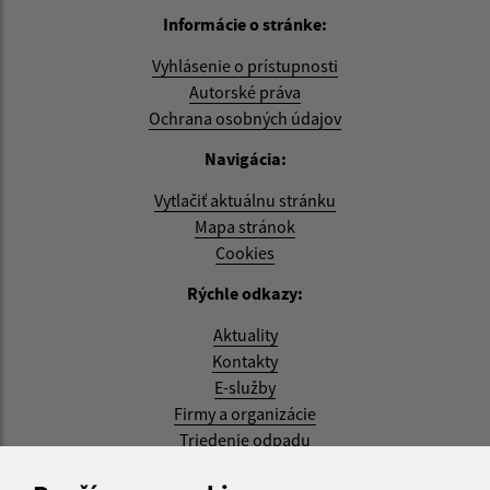
Informácie o stránke:
Vyhlásenie o prístupnosti
Autorské práva
Ochrana osobných údajov
Navigácia:
Vytlačiť aktuálnu stránku
Mapa stránok
Cookies
Rýchle odkazy:
Aktuality
Kontakty
E-služby
Firmy a organizácie
Triedenie odpadu
Aktualizované: