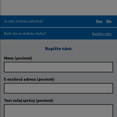
Je táto stránka užitočná?
Áno
Nie
Boli tieto 
Boli 
Našli ste na stránke chybu?
Napíšte nám
Napíšte nám:
Meno (povinné)
E-mailová adresa (povinné)
Text vašej správy (povinné)