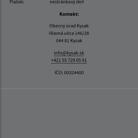
Piatok:
nestránkový deň
Kontakt:
Obecný úrad Kysak
Hlavná ulica 146/28
044 81 Kysak
info@kysak.sk
+421 55 729 05 91
IČO: 00324400