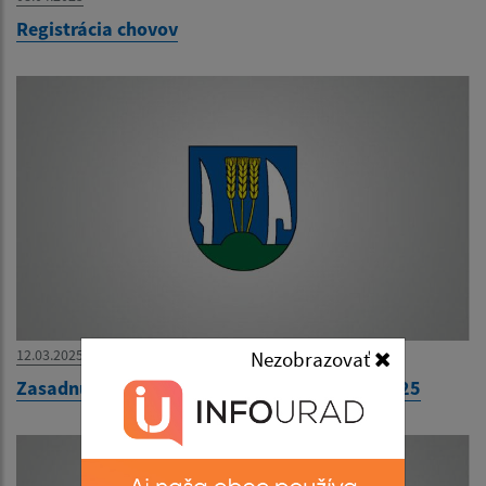
Registrácia chovov
12.03.2025
Nezobrazovať
Zasadnutie Obecného zastupiteľstva 18.3.2025