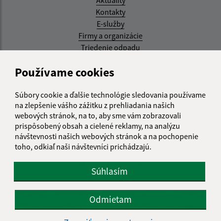
Kontakty
E-služby
Firmy a organizácie
Triedenie odpadu
Aktualizované:
Používame cookies
07.08.2026 08:20 hod.
Súbory cookie a ďalšie technológie sledovania používame
RSS
na zlepšenie vášho zážitku z prehliadania našich
webových stránok, na to, aby sme vám zobrazovali
Správca obsahu:
prispôsobený obsah a cielené reklamy, na analýzu
návštevnosti našich webových stránok a na pochopenie
Správca obsahu je Obec Kysak.
toho, odkiaľ naši návštevníci prichádzajú.
Vytvorené v súlade s
Jednotným dizajn manuálom
elektronických služieb.
Súhlasím
web portál
webhosting
webex.digital, s.r.o.
domény
Odmietam
registrácia domény
spoločnosť webex.digital, s.r.o.