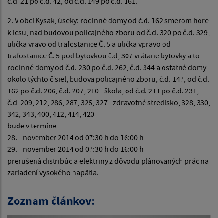
č.d. 21 po č.d. 42, od č.d. 149 po č.d. 161.
2. V obci Kysak, úseky: rodinné domy od č.d. 162 smerom hore
k lesu, nad budovou policajného zboru od č.d. 320 po č.d. 329,
ulička vravo od trafostanice Č. 5 a ulička vpravo od
trafostanice Č. 5 pod bytovkou č.d, 307 vrátane bytovky a to
rodinné domy od č.d. 230 po č.d. 262, č.d. 344 a ostatné domy
okolo týchto čísiel, budova policajného zboru, č.d. 147, od č.d.
162 po č.d. 206, č.d. 207, 210 - škola, od č.d. 211 po č.d. 231,
č.d. 209, 212, 286, 287, 325, 327 - zdravotné stredisko, 328, 330,
342, 343, 400, 412, 414, 420
bude v termíne
28. november 2014 od 07:30 h do 16:00 h
29. november 2014 od 07:30 h do 16:00 h
prerušená distribúcia elektriny z dôvodu plánovaných prác na
zariadení vysokého napätia.
Zoznam článkov: