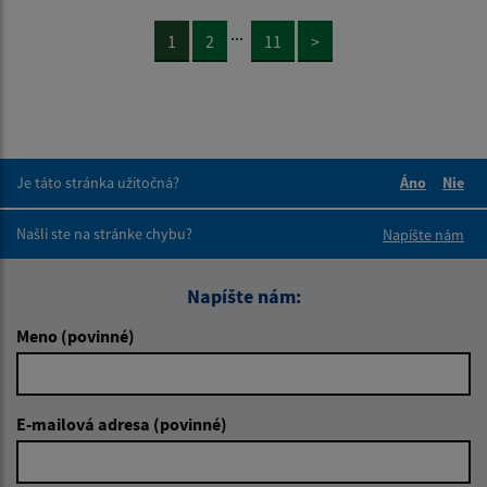
...
1
2
11
>
Je táto stránka užitočná?
Áno
Nie
Boli tieto 
Boli 
Našli ste na stránke chybu?
Napíšte nám
Napíšte nám:
Meno (povinné)
E-mailová adresa (povinné)