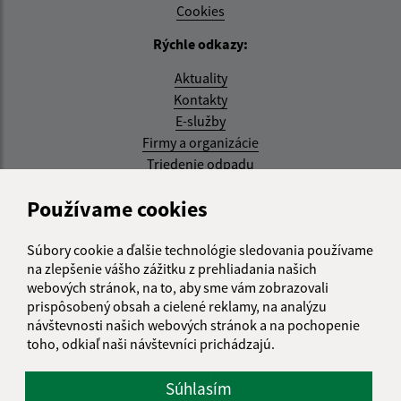
Cookies
Rýchle odkazy:
Aktuality
Kontakty
E-služby
Firmy a organizácie
Triedenie odpadu
Aktualizované:
Používame cookies
07.08.2026 08:20 hod.
Súbory cookie a ďalšie technológie sledovania používame
RSS
na zlepšenie vášho zážitku z prehliadania našich
webových stránok, na to, aby sme vám zobrazovali
Správca obsahu:
prispôsobený obsah a cielené reklamy, na analýzu
návštevnosti našich webových stránok a na pochopenie
Správca obsahu je Obec Kysak.
toho, odkiaľ naši návštevníci prichádzajú.
Vytvorené v súlade s
Jednotným dizajn manuálom
elektronických služieb.
Súhlasím