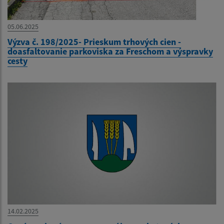
05.06.2025
Výzva č. 198/2025- Prieskum trhových cien -
doasfaltovanie parkoviska za Freschom a výspravky
cesty
14.02.2025