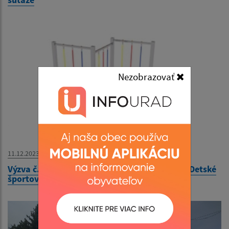
Nezobrazovať
11.12.2023
Výzva č. 179/2023 - Prieskum trhových cien - Detské
športové ihrisko v Materskej škole Kysak 210