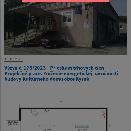
19.10.2023
Výzva č. 175/2023 - Prieskum trhových cien -
Projekčné práce: Zníženie energetickej náročnosti
budovy Kultúrneho domu obce Kysak