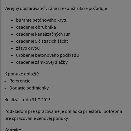
Verejný obstarávateľ v rámci rekonštrukcie požaduje
búranie betónového krytu
osadenie obrubníka
osadenie kanalizačných rúr
osadenie 5 čistiacich šácht
zásyp drvou
urobenie betónového podkladu
osadenie zámkovej dlažby
K ponuke doložiť:
• Referencie
• Dodacie podmienky
Realizácia do 31.7.2013
Podkladom pre spracovanie je ohliadka priestoru, potrebná
pre spracovanie cenovej ponuky.
Kontakt: