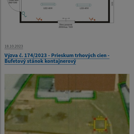
18.10.2023
Výzva č. 174/2023 - Prieskum trhových cien -
Bufetový stánok kontajnerový