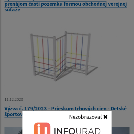
prenájom časti pozemku formou obchodnej verejnej
súťaže
11.12.2023
Výzva č. 179/2023 - Prieskum trhových cien - Detské
športové ihrisko v Materskej škole Kysak 210
Nezobrazovať