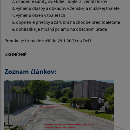
osadenie sanity, svietidiel, bojlera, ventilátorov
výmenu dlažby a obkadov v ženskej a mužskej toalete
výmenu okien v toaletách
dopnenie priečky a zárubní na chodbe pred toaletami
obhliadka je možná priamo na obecnom úrade
Ponuku je treba doručiť do 28.1.2009 na OcÚ.
UKONČENÉ
!
Zoznam článkov: