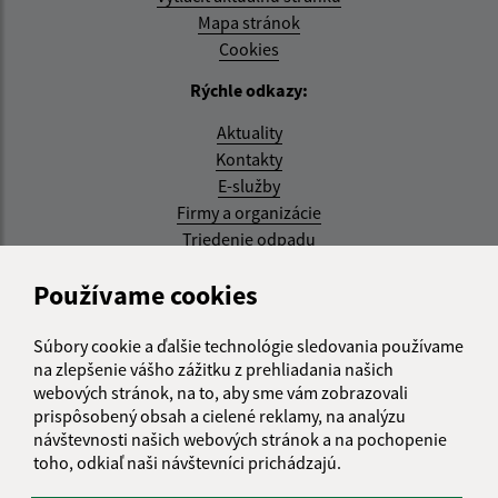
Mapa stránok
Cookies
Rýchle odkazy:
Aktuality
Kontakty
E-služby
Firmy a organizácie
Triedenie odpadu
Aktualizované:
Používame cookies
07.08.2026 08:20 hod.
Súbory cookie a ďalšie technológie sledovania používame
RSS
na zlepšenie vášho zážitku z prehliadania našich
webových stránok, na to, aby sme vám zobrazovali
Správca obsahu:
prispôsobený obsah a cielené reklamy, na analýzu
návštevnosti našich webových stránok a na pochopenie
Správca obsahu je Obec Kysak.
toho, odkiaľ naši návštevníci prichádzajú.
Vytvorené v súlade s
Jednotným dizajn manuálom