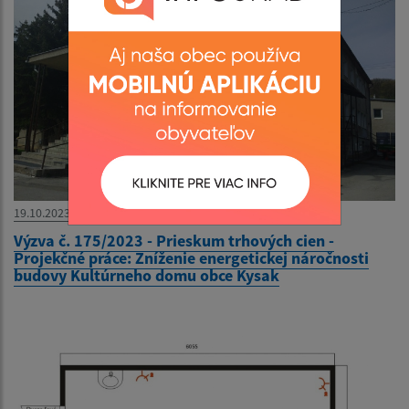
19.10.2023
Výzva č. 175/2023 - Prieskum trhových cien -
Projekčné práce: Zníženie energetickej náročnosti
budovy Kultúrneho domu obce Kysak