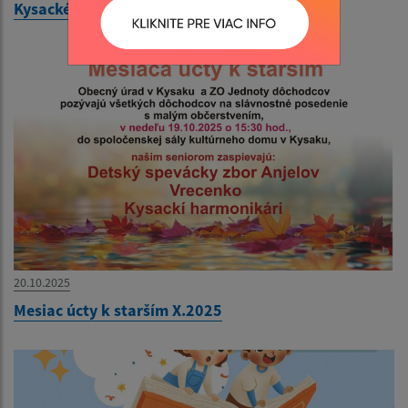
Kysacké vianočné trhy a adventný koncert
20.10.2025
Mesiac úcty k starším X.2025