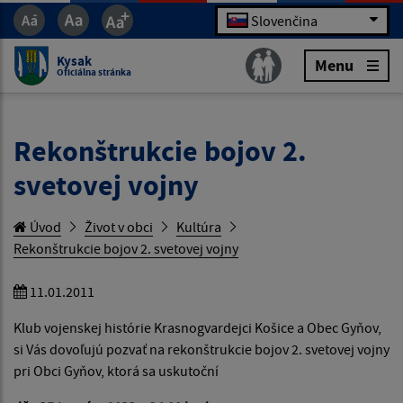
Slovenčina
Kysak
Menu
Oficiálna stránka
Rekonštrukcie bojov 2.
svetovej vojny
Úvod
Život v obci
Kultúra
Rekonštrukcie bojov 2. svetovej vojny
11.01.2011
Klub vojenskej histórie Krasnogvardejci Košice a Obec Gyňov,
si Vás dovoľujú pozvať na rekonštrukcie bojov 2. svetovej vojny
pri Obci Gyňov, ktorá sa uskutoční