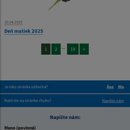
30.04.2025
Deň matiek 2025
...
1
2
19
>
Je táto stránka užitočná?
Áno
Nie
Boli tieto 
Boli 
Našli ste na stránke chybu?
Napíšte nám
Napíšte nám:
Meno (povinné)