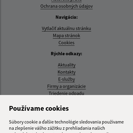
Ochrana osobných údajov
Navigácia:
Vytlačiť aktuálnu stránku
Mapa stránok
Cookies
Rýchle odkazy:
Aktuality
Kontakty
E-služby
Firmy a organizácie
Triedenie odpadu
Aktualizované:
Používame cookies
07.08.2026 08:20 hod.
Súbory cookie a ďalšie technológie sledovania používame
RSS
na zlepšenie vášho zážitku z prehliadania našich