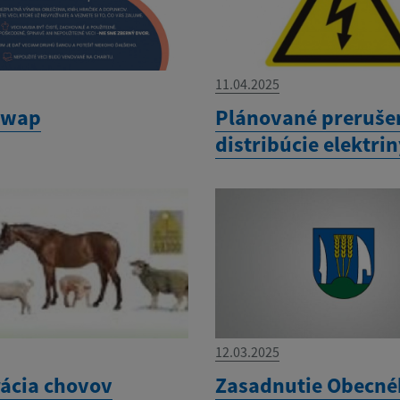
11.04.2025
swap
Plánované preruše
distribúcie elektri
12.03.2025
rácia chovov
Zasadnutie Obecn