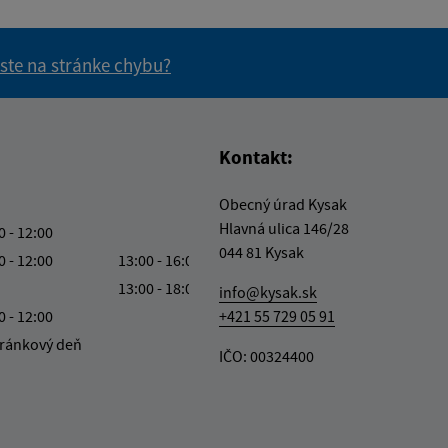
 ste na stránke chybu?
vás užitočné?
e pre vás užitočné?
Kontakt:
Obecný úrad Kysak
Hlavná ulica 146/28
0 - 12:00
044 81 Kysak
0 - 12:00
13:00 - 16:00
13:00 - 18:00
info@kysak.sk
0 - 12:00
+421 55 729 05 91
ránkový deň
IČO: 00324400