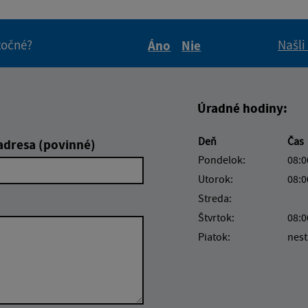
itočné?
Našli
Áno
Nie
Boli tieto informácie pre 
Boli tieto informáci
Úradné hodiny:
Deň
Čas
adresa (povinné)
Pondelok:
08:0
Utorok:
08:0
Streda:
Štvrtok:
08:0
Piatok:
nest