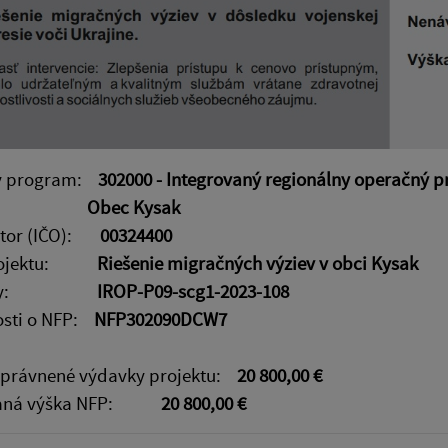
ý program:
302000 - Integrovaný regionálny operačný 
eľ:
Obec Kysak
kátor (IČO):
00324400
rojektu:
Riešenie migračných výziev v obci Kysak
výzvy:
IROP-P09-scg1-2023-108
osti o NFP:
NFP302090DCW7
oprávnené výdavky projektu:
20 800,00 €
vaná výška NFP:
20 800,00 €