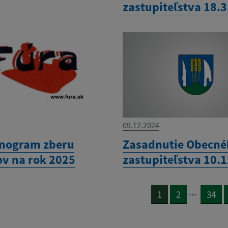
zastupiteľstva 18.
09.12.2024
nogram zberu
Zasadnutie Obecn
v na rok 2025
zastupiteľstva 10.
...
1
2
34