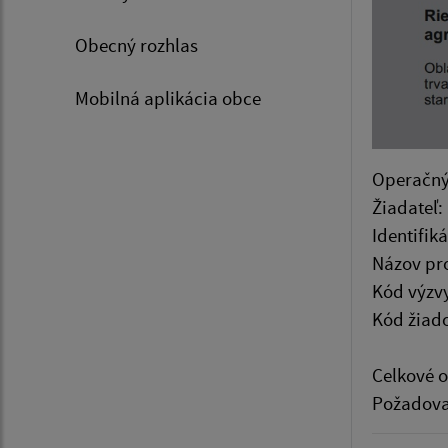
Obecný rozhlas
Mobilná aplikácia obce
Operačn
Žiadat
Identifi
Názov p
Kód 
Kód žiad
Celkové 
Požado