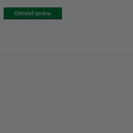
Google reCaptcha Response
Odoslať správu