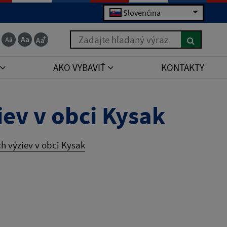
Slovenčina
Zadajte hľadaný výraz
AKO VYBAVIŤ
KONTAKTY
ev v obci Kysak
h výziev v obci Kysak