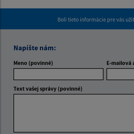
Boli tieto informácie pre vás už
Napíšte nám:
Meno (povinné)
E-mailová 
Text vašej správy (povinné)