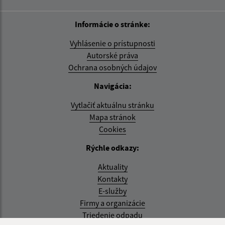
Informácie o stránke:
Vyhlásenie o prístupnosti
Autorské práva
Ochrana osobných údajov
Navigácia:
Vytlačiť aktuálnu stránku
Mapa stránok
Cookies
Rýchle odkazy:
Aktuality
Kontakty
E-služby
Firmy a organizácie
Triedenie odpadu