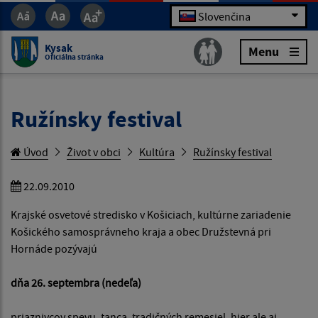
Slovenčina
Kysak
Menu
Oficiálna stránka
Ružínsky festival
Úvod
Život v obci
Kultúra
Ružínsky festival
22.09.2010
Krajské osvetové stredisko v Košiciach, kultúrne zariadenie
Košického samosprávneho kraja a obec Družstevná pri
Hornáde pozývajú
dňa 26. septembra (nedeľa)
priaznivcov spevu, tanca, tradičných remesiel, hier ale aj