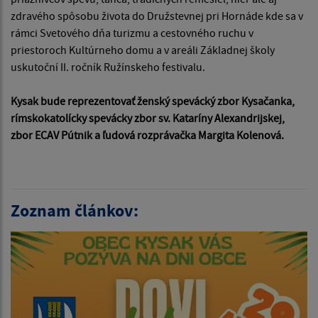
zdravého spôsobu života do Družstevnej pri Hornáde kde sa v
rámci Svetového dňa turizmu a cestovného ruchu v
priestoroch Kultúrneho domu a v areáli Základnej školy
uskutoční II. ročník Ružínskeho festivalu.
Kysak bude reprezentovať ženský spevácký zbor Kysačanka,
rímskokatolícky spevácky zbor sv. Kataríny Alexandrijskej,
zbor ECAV Pútnik a ľudová rozprávačka Margita Kolenová.
Zoznam článkov: