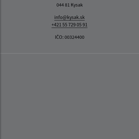
044 81 Kysak
info@kysak.sk
+421 55 729 05 91
IČO: 00324400