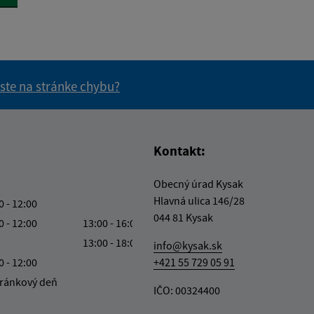
 ste na stránke chybu?
vás užitočné?
e pre vás užitočné?
Kontakt:
Obecný úrad Kysak
Hlavná ulica 146/28
0 - 12:00
044 81 Kysak
0 - 12:00
13:00 - 16:00
13:00 - 18:00
info@kysak.sk
0 - 12:00
+421 55 729 05 91
ránkový deň
IČO: 00324400