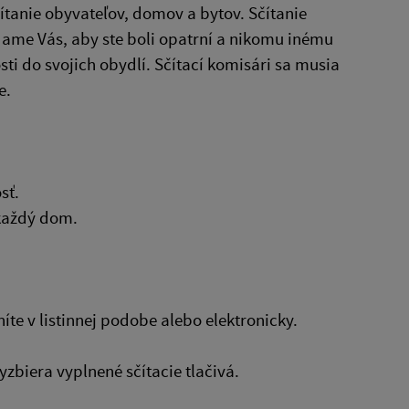
ítanie obyvateľov, domov a bytov. Sčítanie
dame Vás, aby ste boli opatrní a nikomu inému
sti do svojich obydlí. Sčítací komisári sa musia
e.
sť.
 každý dom.
níte v listinnej podobe alebo elektronicky.
zbiera vyplnené sčítacie tlačivá.