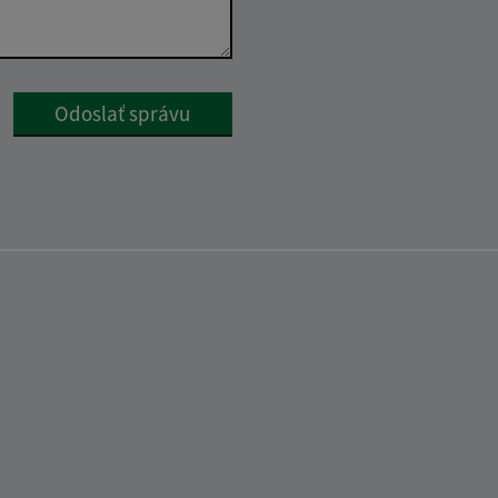
Google reCaptcha Response
Odoslať správu