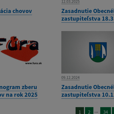
12.03.2025
rácia chovov
Zasadnutie Obecn
zastupiteľstva 18.
09.12.2024
nogram zberu
Zasadnutie Obecn
v na rok 2025
zastupiteľstva 10.
...
1
2
34