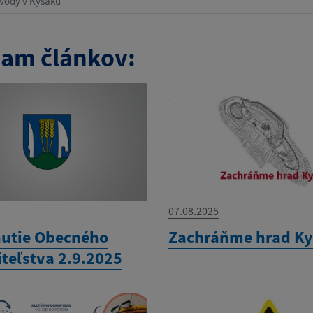
bvody v Kysaku
am článkov:
07.08.2025
utie Obecného
Zachráňme hrad K
iteľstva 2.9.2025