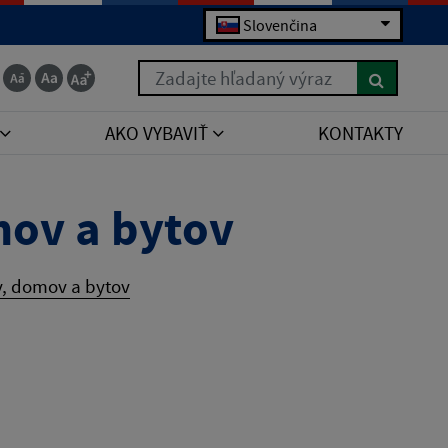
Slovenčina
Zadajte hľadaný výraz
AKO VYBAVIŤ
KONTAKTY
mov a bytov
v, domov a bytov