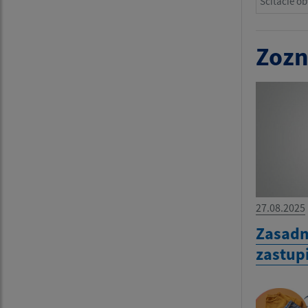
Sčítacie o
Zozn
27.08.2025
Zasadn
zastup