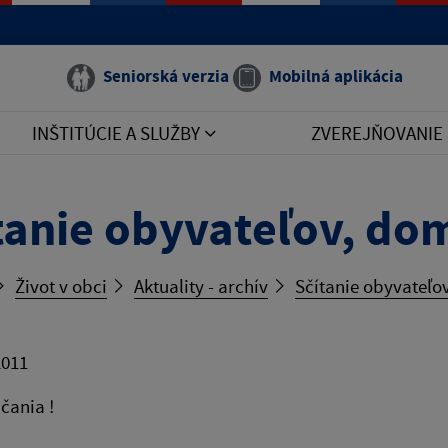
Seniorská verzia
Mobilná aplikácia
INŠTITÚCIE A SLUŽBY
ZVEREJŇOVANIE
tanie obyvateľov, do
Život v obci
Aktuality - archív
Sčítanie obyvateľo
2011
čania !