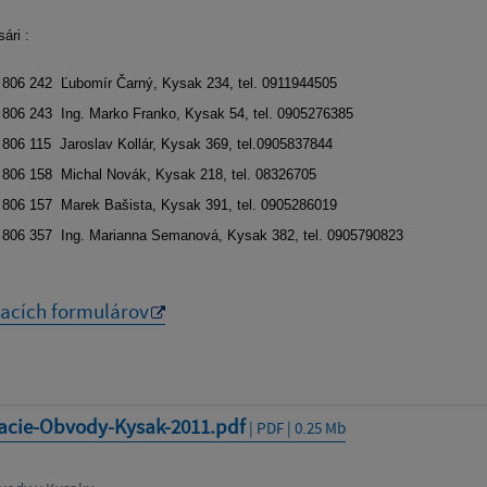
ári :
806 242
Ľubomír Čarný, Kysak 234, tel. 0911944505
806 243
Ing. Marko Franko, Kysak 54, tel. 0905276385
806 115
Jaroslav Kollár, Kysak 369, tel.0905837844
806 158
Michal Novák, Kysak 218, tel. 08326705
806 157
Marek Bašista, Kysak 391, tel. 0905286019
806 357
Ing. Marianna Semanová, Kysak 382, tel. 0905790823
tacích formulárov
tacie-Obvody-Kysak-2011.pdf
| PDF | 0.25 Mb