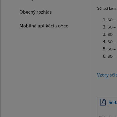
Sčítací komis
Obecný rozhlas
SO –
Mobilná aplikácia obce
SO –
SO –
SO –
SO –
SO –
Vzory sčí
Sci