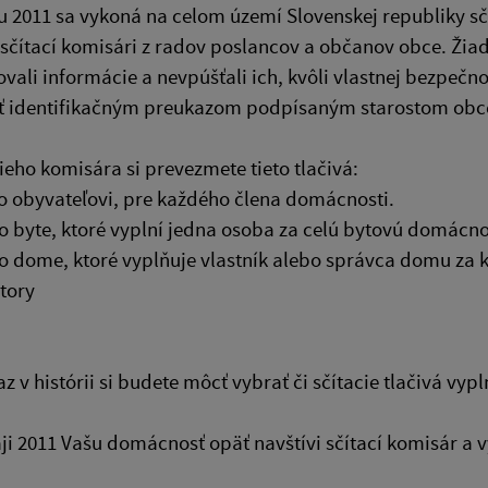
u 2011 sa vykoná na celom území Slovenskej republiky sč
sčítací komisári z radov poslancov a občanov obce. Žia
vali informácie a nevpúšťali ich, kvôli vlastnej bezpečno
ť identifikačným preukazom podpísaným starostom obc
ieho komisára si prevezmete tieto tlačivá:
 o obyvateľovi, pre každého člena domácnosti.
 o byte, ktoré vyplní jedna osoba za celú bytovú domácno
 o dome, ktoré vyplňuje vlastník alebo správca domu za
átory
z v histórii si budete môcť vybrať či sčítacie tlačivá vypl
ji 2011 Vašu domácnosť opäť navštívi sčítací komisár a vy