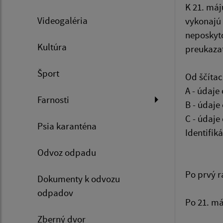
K 21. máj
Videogaléria
vykonajú 
neposkyto
Kultúra
preukaza
Šport
Od ščítac
A - údaje
Farnosti
B - údaje
C - údaje
Psia karanténa
Identifik
Odvoz odpadu
Po prvý ra
Dokumenty k odvozu
odpadov
Po 21. má
Zberný dvor