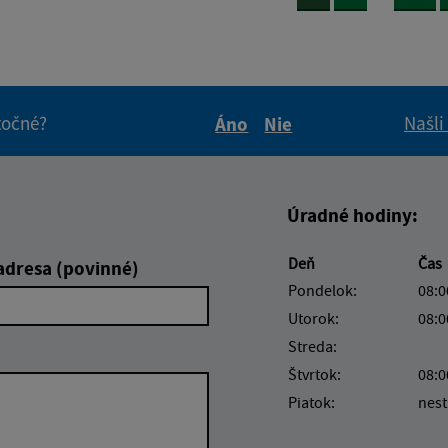
itočné?
Našli
Áno
Nie
Boli tieto informácie pre 
Boli tieto informáci
Úradné hodiny:
Deň
Čas
adresa (povinné)
Pondelok:
08:0
Utorok:
08:0
Streda:
Štvrtok:
08:0
Piatok:
nest