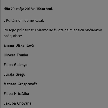
dňa 20. mája 2018 o 15:30 hod.
v Kultúrnom dome Kysak
Pri tejto príležitosti uvítame do života najmladších občiankov
našej obce:
Emmu Diškantovú
Olivera Franka
Filipa Golenya
Juraja Gregu
Matiasa Gregoroviča
Filipa Hricišáka
Jakuba Chovana