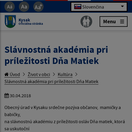
Slovenčina
Kysak
Menu
Oficiálna stránka
Slávnostná akadémia pri
príležitosti Dňa Matiek
Úvod
Život v obci
Kultúra
Slávnostná akadémia pri príležitosti Dňa Matiek
30.04.2018
Obecný úrad v Kysaku srdečne pozýva občanov, mamičky a
babičky,
na slávnostnú akadémiu z príležitosti osláv Dňa matiek, ktorá
sa uskutoční