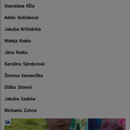
Stanislava Kĺča
Adelu Koščakovú
Jakuba Krčmárika
Mateja Kvaku
Jána Kvaku
Karolínu Sándorovú
Šimona Semančíka
Elišku Slivovú
Jakuba Szabóa
Michaela Zohna