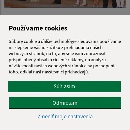
Používame cookies
Zoznam článkov:
Súbory cookie a ďalšie technológie sledovania používame
na zlepšenie vášho zážitku z prehliadania našich
webových stránok, na to, aby sme vám zobrazovali
prispôsobený obsah a cielené reklamy, na analýzu
návštevnosti našich webových stránok a na pochopenie
toho, odkiaľ naši návštevníci prichádzajú.
Súhlasím
Odmietam
05.08.2026
Zmeniť moje nastavenia
Dovidenia leto