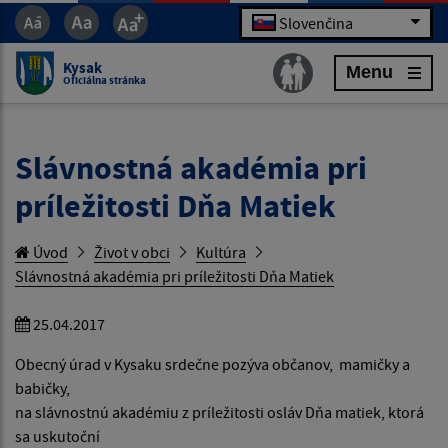
Slovenčina
Kysak
Menu
Oficiálna stránka
Slávnostná akadémia pri
príležitosti Dňa Matiek
Úvod
Život v obci
Kultúra
Slávnostná akadémia pri príležitosti Dňa Matiek
25.04.2017
Obecný úrad v Kysaku srdečne pozýva občanov, mamičky a
babičky,
na slávnostnú akadémiu z príležitosti osláv Dňa matiek, ktorá
sa uskutoční