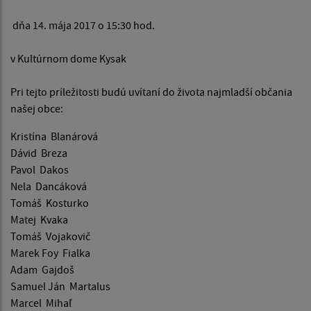
dňa 14. mája 2017 o 15:30 hod.
v Kultúrnom dome Kysak
Pri tejto príležitosti budú uvítaní do života najmladší občania
našej obce:
Kristína Blanárová
Dávid Breza
Pavol Dakos
Nela Dancáková
Tomáš Kosturko
Matej Kvaka
Tomáš Vojakovič
Marek Foy Fialka
Adam Gajdoš
Samuel Ján Martalus
Marcel Mihaľ