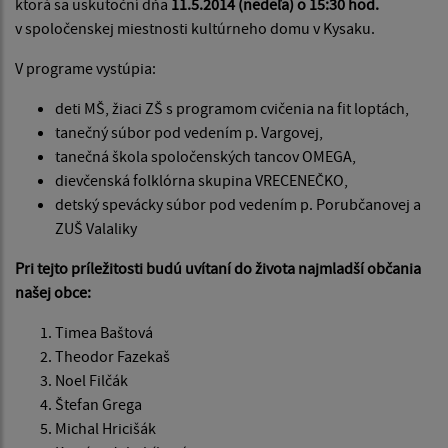
ktorá sa uskutoční dňa
11.5.2014 (nedeľa) o 15:30 hod.
v spoločenskej miestnosti kultúrneho domu v Kysaku.
V programe vystúpia:
deti MŠ, žiaci ZŠ s programom cvičenia na fit loptách,
tanečný súbor pod vedením p. Vargovej,
tanečná škola spoločenských tancov OMEGA,
dievčenská folklórna skupina VRECENEČKO,
detský spevácky súbor pod vedením p. Porubčanovej a
ZUŠ Valaliky
Pri tejto príležitosti budú uvítaní do života najmladší občania
našej obce:
Timea Baštová
Theodor Fazekaš
Noel Filčák
Štefan Grega
Michal Hricišák