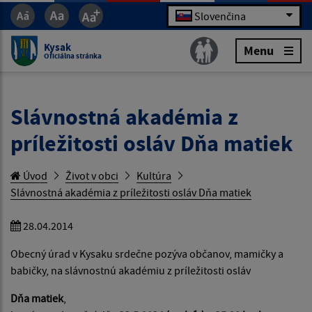
Slovenčina
Kysak
Menu
Oficiálna stránka
Slávnostná akadémia z
príležitosti osláv Dňa matiek
Úvod
Život v obci
Kultúra
Slávnostná akadémia z príležitosti osláv Dňa matiek
28.04.2014
Obecný úrad v Kysaku srdečne pozýva občanov, mamičky a
babičky, na slávnostnú akadémiu z príležitosti osláv
Dňa matiek
,