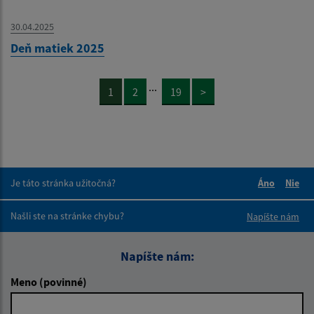
30.04.2025
Deň matiek 2025
...
1
2
19
>
Je táto stránka užitočná?
Áno
Nie
Boli tieto 
Boli 
Našli ste na stránke chybu?
Napíšte nám
Napíšte nám:
Meno (povinné)