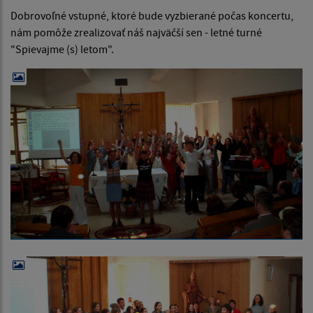
Dobrovoľné vstupné, ktoré bude vyzbierané počas koncertu,
nám pomôže zrealizovať náš najväčší sen - letné turné
"Spievajme (s) letom".