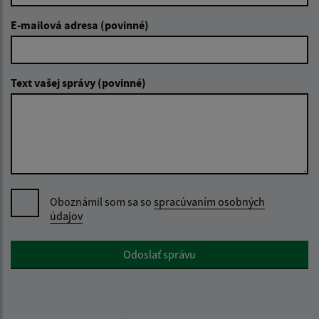
E-mailová adresa (povinné)
Text vašej správy (povinné)
Oboznámil som sa so
spracúvaním osobných
údajov
Google reCaptcha Response
Odoslať správu