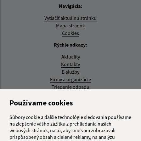
Navigácia:
Vytlačiť aktuálnu stránku
Mapa stránok
Cookies
Rýchle odkazy:
Aktuality
Kontakty
E-služby
Firmy a organizácie
Triedenie odpadu
Aktualizované:
Používame cookies
05.08.2026 17:48 hod.
Súbory cookie a ďalšie technológie sledovania používame
RSS
na zlepšenie vášho zážitku z prehliadania našich
webových stránok, na to, aby sme vám zobrazovali
Správca obsahu:
prispôsobený obsah a cielené reklamy, na analýzu