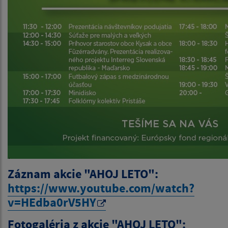
Záznam akcie "AHOJ LETO":
https://www.youtube.com/watch?
v=HEdba0rV5HY
Fotogaléria z
akcie "AHOJ LETO":