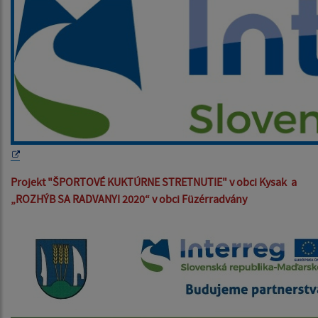
Projekt "ŠPORTOVÉ KUKTÚRNE STRETNUTIE" v obci Kysak a
„ROZHÝB SA RADVANYI 2020“ v obci Füzérradvány