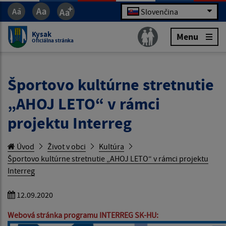
Slovenčina
Kysak
Menu
Oficiálna stránka
Športovo kultúrne stretnutie
„AHOJ LETO“ v rámci
projektu Interreg
Úvod
Život v obci
Kultúra
Športovo kultúrne stretnutie „AHOJ LETO“ v rámci projektu
Interreg
12.09.2020
Webová stránka programu INTERREG SK-HU: