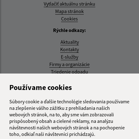
Vytlačiť aktuálnu stránku
Mapa stránok
Cookies
Rýchle odkazy:
Aktuality
Kontakty
E-služby
Firmy a organizácie
Triedenie odpadu
Aktualizované:
Používame cookies
07.08.2026 08:20 hod.
Súbory cookie a ďalšie technológie sledovania používame
RSS
na zlepšenie vášho zážitku z prehliadania našich
webových stránok, na to, aby sme vám zobrazovali
Správca obsahu:
prispôsobený obsah a cielené reklamy, na analýzu
návštevnosti našich webových stránok a na pochopenie
Správca obsahu je Obec Kysak.
toho, odkiaľ naši návštevníci prichádzajú.
Vytvorené v súlade s
Jednotným dizajn manuálom