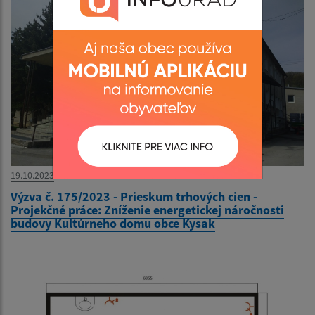
19.10.2023
Výzva č. 175/2023 - Prieskum trhových cien -
Projekčné práce: Zníženie energetickej náročnosti
budovy Kultúrneho domu obce Kysak