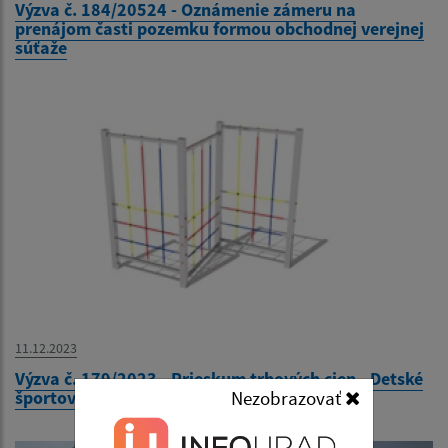
Výzva č. 184/20524 - Oznámenie zámeru na
prenájom časti pozemku formou obchodnej verejnej
súťaže
11.12.2023
Výzva č. 179/2023 - Prieskum trhových cien - Detské
športové ihrisko v Materskej škole Kysak 210
Nezobrazovať