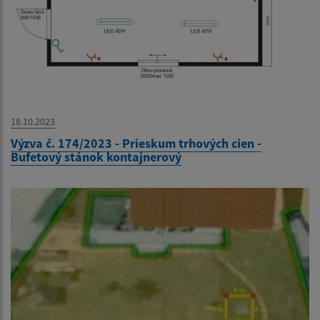
18.10.2023
Výzva č. 174/2023 - Prieskum trhových cien -
Bufetový stánok kontajnerový